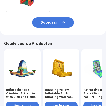
Park
Doorgaan
Geadviseerde Producten
Inflatable Rock
Dazzling Yellow
Attractive Infl
Climbing Attraction
Inflatable Rock
Rock Climbing
with Lion and Palm
Climbing Wall for
for Thrilling P
Tree Design for
Delightful Activities
Fun Outdoor 
Children's Outdoor
Beste prijs
Beste prijs
Beste pri