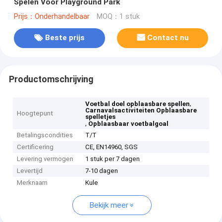
Spelen Voor Playground Park
Prijs：Onderhandelbaar
MOQ：1 stuk
Beste prijs
Contact nu
Productomschrijving
,
Voetbal doel opblaasbare spellen
Carnavalsactiviteiten Opblaasbare
Hoogtepunt
spelletjes
,
Opblaasbaar voetbalgoal
Betalingscondities
T/T
Certificering
CE, EN14960, SGS
Levering vermogen
1 stuk per 7 dagen
Levertijd
7-10 dagen
Merknaam
Kule
Bekijk meer