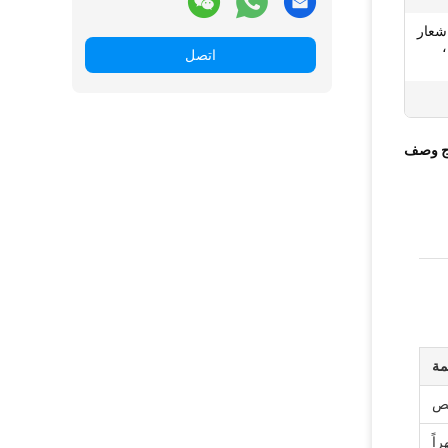
 شعار
اتصل
ج وصف
مة