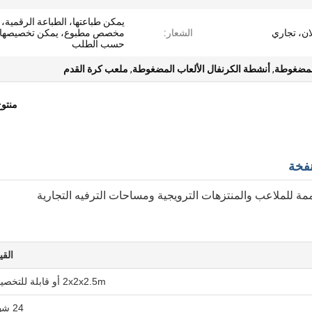
يمكن طباعتها، الطباعة الرقمية،
ان، تجاري
الشعار:
مخصص مطبوع، يمكن تخصيصها،
حسب الطلب
المضغوطة
,
أنشطة الكرنفال الألعاب المضغوطة
,
ملعب كرة القدم
منتو
نفخة
ممة للملاعب والمنتزهات الترويجية ومساحات الترفيه التجارية
القي
2x2x2.5m أو قابلة للتخصيص
24 شهراً