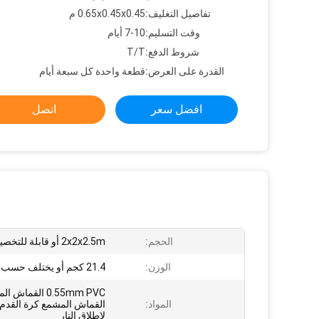
تفاصيل التغليف:
0.65x0.45x0.45 م
وقت التسليم:
7-10 أيام
شروط الدفع:
T/T
القدرة على العرض:
قطعة واحدة كل سبعة أيام
افضل سعر
اتصل
الحجم:
2x2x2.5m أو قابلة للتخصيص
الوزن:
21.4 كجم أو يختلف حسب الحجم
المواد:
القماش المشمع كرة القدم 
لاطلاق النار