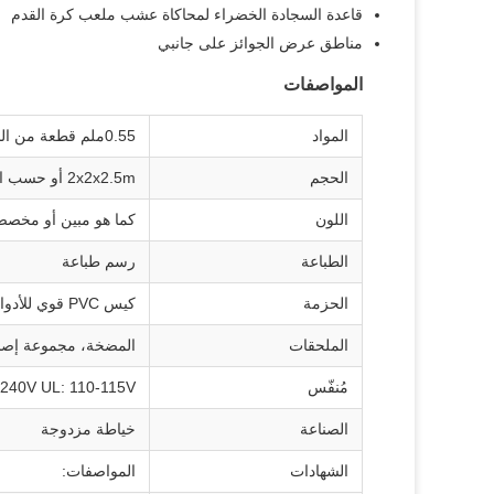
قاعدة السجادة الخضراء لمحاكاة عشب ملعب كرة القدم
مناطق عرض الجوائز على جانبي
المواصفات
المواد
0.55ملم قطعة من البلاستيك
الحجم
2x2x2.5m أو حسب الطلب
اللون
كما هو مبين أو مخص
الطباعة
رسم طباعة
الحزمة
كيس PVC قوي للأدوات المنفخة ، كرتون للجهاز
الملحقات
المضخة، مجموعة إصلاح
مُنفّس
240V UL: 110-115V
الصناعة
خياطة مزدوجة
الشهادات
المواصفات: