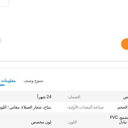
منتوج وصف
معلومات ت
الضمان:
24 شهراً
صناعة المعدات الأولية:
متاح، شعار العملاء. مقاس ؛ اللون
0.55mm PVC القماش المشمع، PVC
تبادل
اللون:
لون مخصص