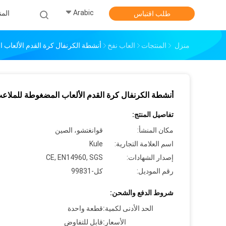
Arabic
الم
طلب اقتباس
منزل
المنتجات
العاب نفخ
أنشطة الكرنفال كرة القدم الألعاب 
أنشطة الكرنفال كرة القدم الألعاب المضغوطة للملاع
تفاصيل المنتج:
مكان المنشأ:
قوانغتشو، الصين
اسم العلامة التجارية:
Kule
إصدار الشهادات:
CE, EN14960, SGS
رقم الموديل:
كل-99831
شروط الدفع والشحن:
الحد الأدنى لكمية:
قطعة واحدة
الأسعار:
قابل للتفاوض