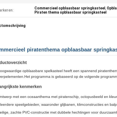
Commercieel opblaasbaar springkasteel
,
Opbla
rkeren:
Piraten thema opblaasbaar springkasteel
ctomschrijving
mmercieel piratenthema opblaasbaar springkas
ductoverzicht
hoogwaardige opblaasbare spelkasteel heeft een spannend piratenthe
erpelementen.Het programma is gebaseerd op de volgende programm
angrijkste kenmerken
ntwerp met een oceaanthema met piratenschip, octopusbeeld en kleur
eerdere speelgebieden, waaronder glijbanen, klimconstructies en balp
eilige, zachte PVC-constructie met dubbele hechtingen voor duurzaam