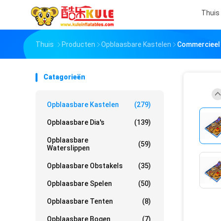
Thuis
Thuis
Producten
Opblaasbare Kastelen
Commercieel 
Catagorieën
Opblaasbare Kastelen
(279)
Opblaasbare Dia's
(139)
Opblaasbare
(59)
Waterslippen
Opblaasbare Obstakels
(35)
Opblaasbare Spelen
(50)
Opblaasbare Tenten
(8)
Opblaasbare Bogen
(7)