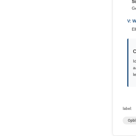
St
Ge
V: W
El
C
I
a
l
label:
Opbl