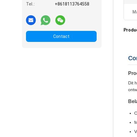
Tel.:
+8618113764558
Ma
Produ
Contact
Co
Pro
Dit 
ontw
Bel
O
M
V