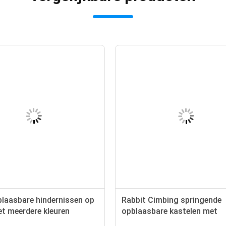
laasbare hindernissen op
Rabbit Cimbing springende
t meerdere kleuren
opblaasbare kastelen met
glijbanen en obstakels