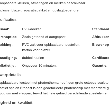
anpasbare kleuren, afmetingen en merken beschikbaar
nclusief blazer, reparatiepakket en opslagtoebehoren
cificaties
riaal:
PVC-doeken
Standaard
renopties:
Zoals getoond of aangepast
Afdrukken
pakking:
PVC-zak voor opblaasbare toestellen,
Blower op
karton voor blazer
aardiging:
dubbel naaien
Certificat
allatietijd:
Ongeveer 10 minuten.
Garantie:
werpdetails
opblaasbare kasteel met piratenthema heeft een grote octopus-sculptuu
ractief spelen.Ernaast is een gedetailleerd piratenschip met meerdere g
podium met vlaggen, terwijl het hele gebied verschillende speelelement
igheid en kwaliteit