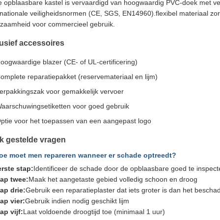
 opblaasbare kastel is vervaardigd van hoogwaardig PVC-doek met ve
rnationale veiligheidsnormen (CE, SGS, EN14960).flexibel materiaal zo
zaamheid voor commercieel gebruik.
lusief accessoires
oogwaardige blazer (CE- of UL-certificering)
omplete reparatiepakket (reservemateriaal en lijm)
erpakkingszak voor gemakkelijk vervoer
aarschuwingsetiketten voor goed gebruik
ptie voor het toepassen van een aangepast logo
k gestelde vragen
Hoe moet men repareren wanneer er schade optreedt?
rste stap:
Identificeer de schade door de opblaasbare goed te inspect
tap twee:
Maak het aangetaste gebied volledig schoon en droog
ap drie:
Gebruik een reparatieplaster dat iets groter is dan het bescha
ap vier:
Gebruik indien nodig geschikt lijm
ap vijf:
Laat voldoende droogtijd toe (minimaal 1 uur)