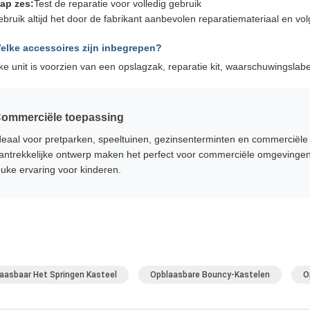
ap zes:
Test de reparatie voor volledig gebruik
bruik altijd het door de fabrikant aanbevolen reparatiemateriaal en volg
elke accessoires zijn inbegrepen?
ke unit is voorzien van een opslagzak, reparatie kit, waarschuwingslab
ommerciële toepassing
deaal voor pretparken, speeltuinen, gezinsenterminten en commerciële
antrekkelijke ontwerp maken het perfect voor commerciële omgevingen me
euke ervaring voor kinderen.
aasbaar Het Springen Kasteel
Opblaasbare Bouncy-Kastelen
O