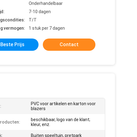
Onderhandelbaar
jd:
7-10 dagen
ngscondities:
T/T
ng vermogen:
1 stuk per 7 dagen
Beste Prijs
Contact
PVC voor artikelen en karton voor
:
blazers
beschikbaar, logo van de klant;
roducten:
kleur, enz.
k:
Buiten speeltuin, pretpark