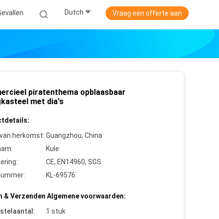
Dutch
Gevallen
Vraag een offerte aan
rcieel piratenthema opblaasbaar
kasteel met dia's
tdetails:
 van herkomst:
Guangzhou, China
aam:
Kule
cering:
CE, EN14960, SGS
nummer:
KL-69576
n & Verzenden Algemene voorwaarden:
stelaantal:
1 stuk