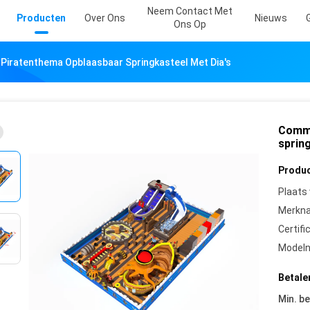
Neem Contact Met
Producten
Over Ons
Nieuws
Ons Op
Piratenthema Opblaasbaar Springkasteel Met Dia's
Comme
spring
Produc
Plaats
Merkn
Certifi
Model
Betale
Min. be