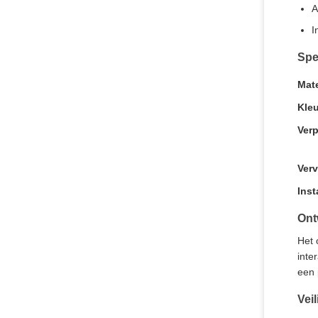
A
I
Spe
Mate
Kleu
Ver
Verv
Inst
Ont
Het 
inte
een 
Veil