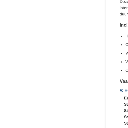
Deze
inte
duur
Inc
H
C
V
W
O
Vaa
V: 
Ee
S
St
St
St