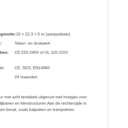
grootte:
15 × 22,3 × 5 m (aanpasbaar)
:
Teken- en drukwerk
ties:
CE:220-240V of UL:110-115V
en:
CE, SGS, EN14960
24 maanden
r met acht tentakels uitgerust met hoopjes voor
lijbanen en klimstructuren.Aan de rechterzijde is
en bevat, zoals balputten en trampolines.