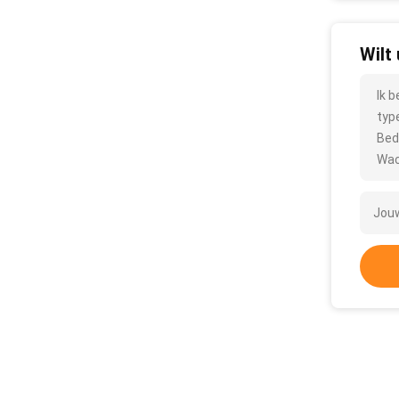
Wilt
Ik 
typ
Bed
Wac