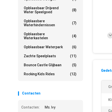
Opblaasbaar Drijvend
(8)
Water Speelgoed
Opblaasbare
(7)
Waterhindernissen
Opblaasbare
(4)
Waterkastelen
Opblaasbaar Waterpark
(6)
Zachte Speelplaats
(11)
Bounce Castle Glijbaan
(5)
Gedeta
Rocking Kids Rides
(12)
Gr
Contacten
Kl
Contacten:
Ms. Ivy
Ga