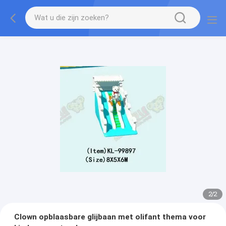
2
/
2
Clown opblaasbare glijbaan met olifant thema voor