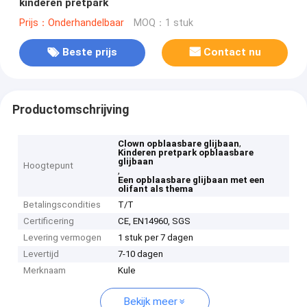
kinderen pretpark
Prijs：Onderhandelbaar
MOQ：1 stuk
Beste prijs
Contact nu
Productomschrijving
,
Clown opblaasbare glijbaan
Kinderen pretpark opblaasbare
glijbaan
Hoogtepunt
,
Een opblaasbare glijbaan met een
olifant als thema
Betalingscondities
T/T
Certificering
CE, EN14960, SGS
Levering vermogen
1 stuk per 7 dagen
Levertijd
7-10 dagen
Merknaam
Kule
Bekijk meer