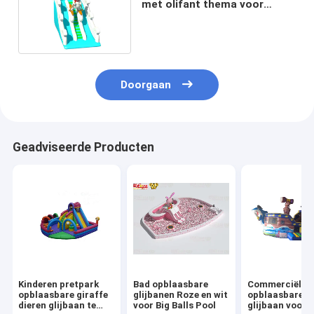
met olifant thema voor
kinderen pretpark
Doorgaan
Geadviseerde Producten
Kinderen pretpark
Bad opblaasbare
Commerciële
opblaasbare giraffe
glijbanen Roze en wit
opblaasbare d
dieren glijbaan te
voor Big Balls Pool
glijbaan voor