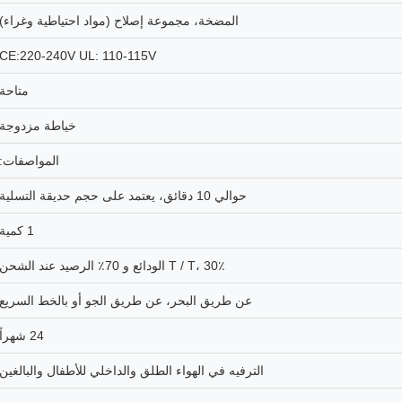
المضخة، مجموعة إصلاح (مواد احتياطية وغراء)
CE:220-240V UL: 110-115V
متاحة
خياطة مزدوجة
المواصفات:
حوالي 10 دقائق، يعتمد على حجم حديقة التسلية
1 كمية
T / T، 30٪ الودائع و 70٪ الرصيد عند الشحن
عن طريق البحر، عن طريق الجو أو بالخط السريع
24 شهراً
الترفيه في الهواء الطلق والداخلي للأطفال والبالغين