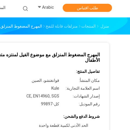
Arabic
الم
طلب اقتباس
منزل
المنتجات
منزلقات قابلة للنفخ
المهرج المضغوط المنزلق م
المهرج المضغوط المنزلق مع موضوع الفيل لمنتزه متع
الأطفال
تفاصيل المنتج:
مكان المنشأ:
قوانغتشو، الصين
اسم العلامة التجارية:
Kule
إصدار الشهادات:
CE, EN14960, SGS
رقم الموديل:
كل-99897
شروط الدفع والشحن:
الحد الأدنى لكمية:
قطعة واحدة