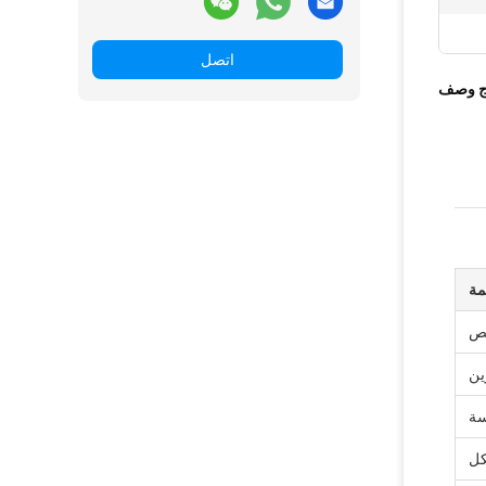
اتصل
ج وصف
مة
ين
سة
كل