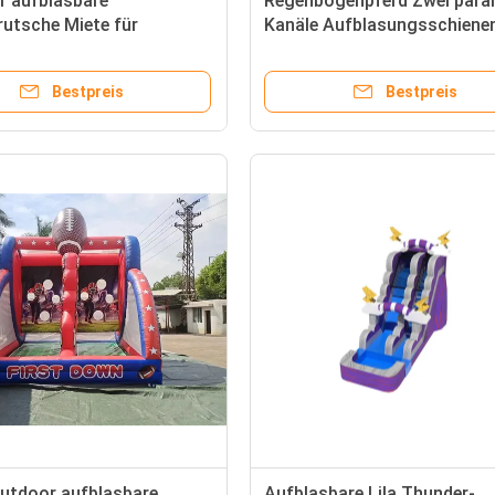
r aufblasbare
Regenbogenpferd Zwei paral
utsche Miete für
Kanäle Aufblasungsschiene
rk
süßen Säulen
Bestpreis
Bestpreis
Outdoor aufblasbare
Aufblasbare Lila Thunder-