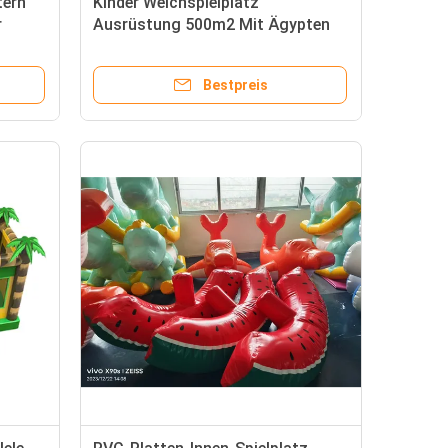
tern
Kinder Weichspielplatz
r
Ausrüstung 500m2 Mit Ägypten
Element
Bestpreis