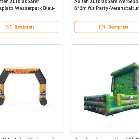
ten aufblasbarer
Außen aufblasbare Werbebo
splatz Wasserpark Blau-
6*6m für Party-Veranstaltu
viduell
Bestpreis
Bestpreis