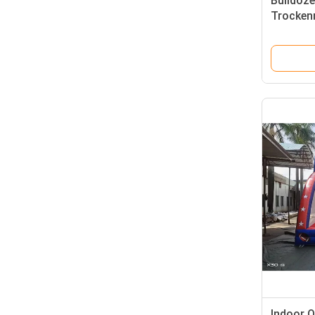
Bulldoze
Trockenr
Kinderpa
Indoor 