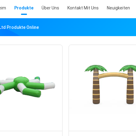
eim
Produkte
Über Uns
Kontakt Mit Uns
Neuigkeiten
td Produkte Online