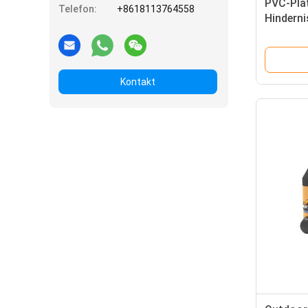
PVC-Plat
Telefon:
+8618113764558
Hinderni
Weiß indi
Kontakt