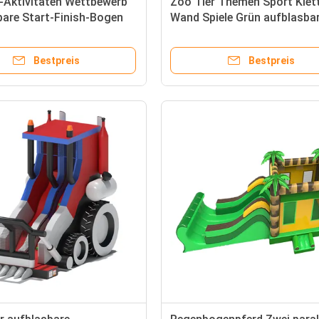
-Aktivitäten Wettbewerb
Zoo Tier Themen Sport Klet
are Start-Finish-Bogen
Wand Spiele Grün aufblasba
y-Veranstaltung
Bestpreis
Bestpreis