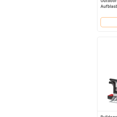
Outdoor
Aufblasb
für Part