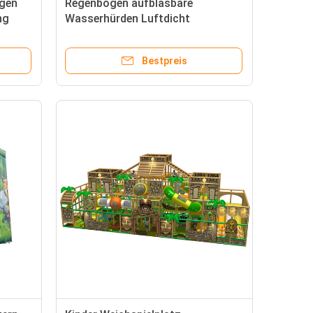
gen
Regenbogen aufblasbare
ng
Wasserhürden Luftdicht
kommerzielle für Park
Bestpreis