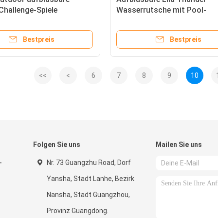
Challenge-Spiele
Wasserrutsche mit Pool-
Außenspielplatz
Bestpreis
Bestpreis
<<
<
6
7
8
9
10
Folgen Sie uns
Mailen Sie uns
-
Nr. 73 Guangzhu Road, Dorf
Yansha, Stadt Lanhe, Bezirk
Nansha, Stadt Guangzhou,
Provinz Guangdong.