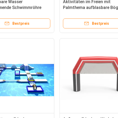
bare Wasser
Aktivitäten im Freien mit
mende Schwimmröhre
Palmthema aufblasbare Bög
f Spielzeug für Pool
Partyveranstaltungen
endes Spielzeug
Bestpreis
Bestpreis