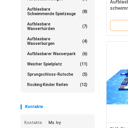
Aufblas
schwim
Aufblasbare
(8)
Schwimmende Spielzeuge
Fahrt au
schwimm
Aufblasbare
(7)
Wasserhürden
Aufblasbare
(4)
Wasserburgen
Aufblasbarer Wasserpark
(6)
Weicher Spielplatz
(11)
Sprungschloss-Rutsche
(5)
Rocking Kinder Reiten
(12)
Kontakte
Kontakte:
Ms. Ivy