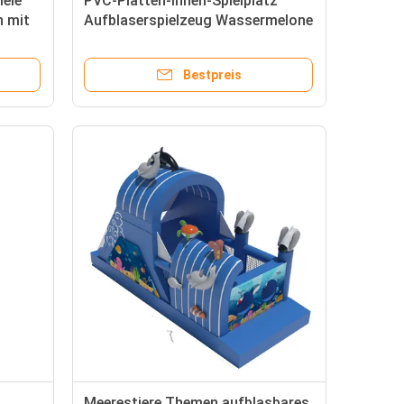
lele
PVC-Platten-Innen-Spielplatz
n mit
Aufblaserspielzeug Wassermelone
Spiele für Kinder
Bestpreis
Meerestiere Themen aufblasbares