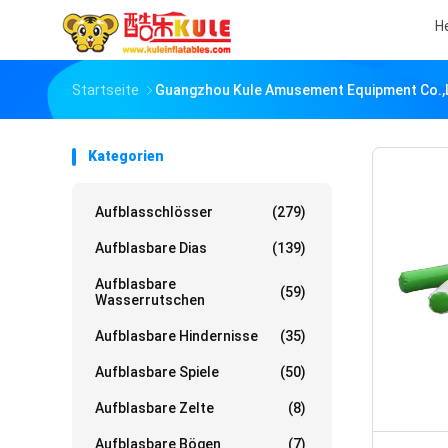
H
Startseite
Guangzhou Kule Amusement Equipment Co.,L
Kategorien
Aufblasschlösser
(279)
Aufblasbare Dias
(139)
Aufblasbare
(59)
Wasserrutschen
Aufblasbare Hindernisse
(35)
Aufblasbare Spiele
(50)
Aufblasbare Zelte
(8)
Aufblasbare Bögen
(7)