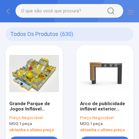
Todos Os Produtos
(630)
Grande Parque de
Arco de publicidade
Jogos Inflável
inflável exterior
Castelos Salto
personalizado com
Preço:
Negociável
Preço:
Negociável
Amarelo Cinzento
logotipo
MOQ:
1 peça
MOQ:
1 peça
obtenha o ultimo preço
obtenha o ultimo preço