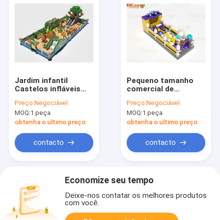
Jardim infantil
Pequeno tamanho
Castelos infláveis
comercial de
saltadores Verde
obstáculos infláveis
Preço:
Negociável
Preço:
Negociável
Laranja 28*11*7,3m
curso de escalada
MOQ:
1 peça
MOQ:
1 peça
parede
obtenha o ultimo preço
obtenha o ultimo preço
contacto
contacto
Economize seu tempo
Deixe-nos contatar os melhores produtos
com você.