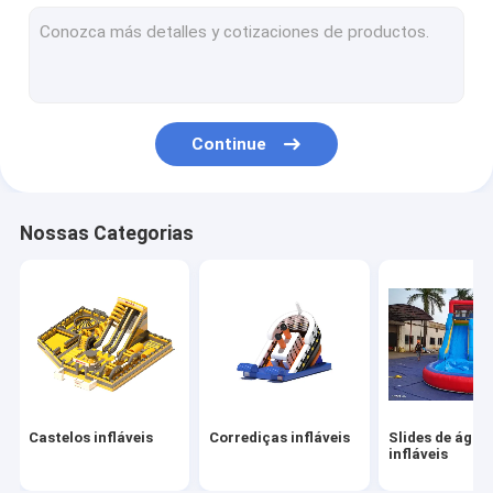
Obstáculos infláveis
Jogos infláveis
Tendas infláveis
Continue
Arcos infláveis
Brinquedos flutuantes de água infláveis
Nossas Categorias
Obstáculos de água infláveis
Castelos de água infláveis
parque inflável da água
Campo de jogos macio
Castelos infláveis
Corrediças infláveis
Slides de água
Slide do Castelo de Rebentamento
infláveis