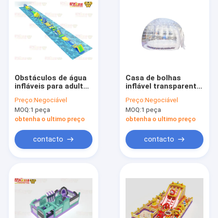
Obstáculos de água
Casa de bolhas
infláveis para adultos
inflável transparente
Parque ao ar livre em
para atividades de
Preço:
Negociável
Preço:
Negociável
Lake Ocean
acampamento em
MOQ:
1 peça
MOQ:
1 peça
família
obtenha o ultimo preço
obtenha o ultimo preço
contacto
contacto
Início
Produtos
Sobre nós