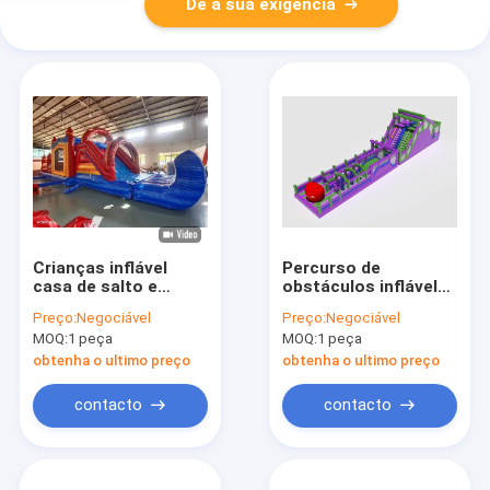
Dê a sua exigência
Crianças inflável
Percurso de
casa de salto e
obstáculos inflável
deslizamento
para adultos Parque
Preço:
Negociável
Preço:
Negociável
personalizado com
de diversões Roxo
MOQ:
1 peça
MOQ:
1 peça
tampa de piscina
Verde Roxo
obtenha o ultimo preço
obtenha o ultimo preço
contacto
contacto