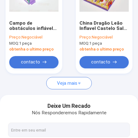
Visita à fábrica
Controle de Qualidade
Campo de
China Dragão Leão
obstáculos inflável
Inflavel Castelo Salto
Contacte-nos
gigante
Com Deslizamentos
Preço:
Negociável
Preço:
Negociável
E Piscina de Areia
MOQ:
1 peça
MOQ:
1 peça
Notícias
obtenha o ultimo preço
obtenha o ultimo preço
Casos
contacto
contacto
Solicite um orçamento
Veja mais
Castelos infláveis
Deixe Um Recado
Nós Responderemos Rapidamente
Corrediças infláveis
Slides de água infláveis