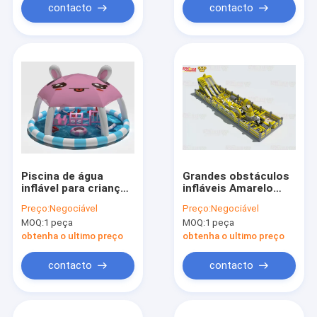
contacto
contacto
Piscina de água
Grandes obstáculos
inflável para crianças
infláveis Amarelo
personalizada com
Parque de diversões
Preço:
Negociável
Preço:
Negociável
pequenos brinquedos
Parque de diversões
MOQ:
1 peça
MOQ:
1 peça
flutuantes
obtenha o ultimo preço
obtenha o ultimo preço
contacto
contacto