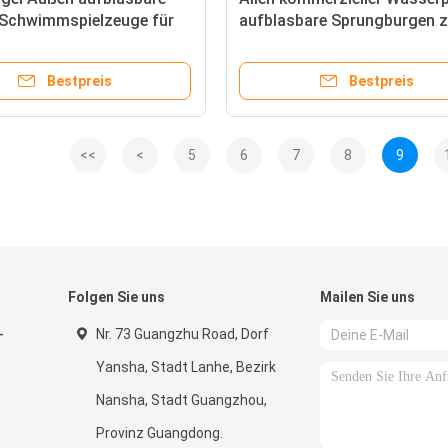
Schwimmspielzeuge für
aufblasbare Sprungburgen 
 Ozean
Verkauf
Bestpreis
Bestpreis
<<
<
5
6
7
8
9
Folgen Sie uns
Mailen Sie uns
-
Nr. 73 Guangzhu Road, Dorf
Yansha, Stadt Lanhe, Bezirk
Nansha, Stadt Guangzhou,
Provinz Guangdong.