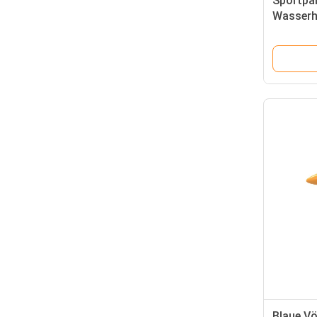
Sportpa
Wasserh
Challen
Blaue V