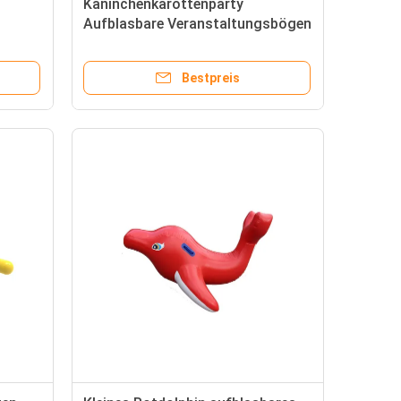
Kaninchenkarottenparty
Aufblasbare Veranstaltungsbögen
6*6m Für Outdoor-Aktivitäten
Bestpreis