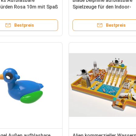
rks Aufblasbare
Blaue Delphine aufblasbare
ürden Rosa 10m mit Spaß
Spielzeuge für den Indoor-
ge
Outdoor-Spielplatz
Bestpreis
Bestpreis
ögel Außen aufblasbare
Alien kommerzieller Wasser