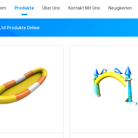
eim
Produkte
Über Uns
Kontakt Mit Uns
Neuigkeiten
td Produkte Online