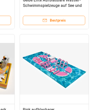
Gelbe Ente Aufblasbare Wasser-
Schwimmspielzeuge auf See und
Ozean
Bestpreis
park
Pink aufblasbarer