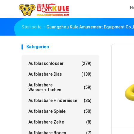
H
Startseite
Guangzhou Kule Amusement Equipment Co.,L
Kategorien
Aufblasschlösser
(279)
Aufblasbare Dias
(139)
Aufblasbare
(59)
Wasserrutschen
Aufblasbare Hindernisse
(35)
Aufblasbare Spiele
(50)
Aufblasbare Zelte
(8)
Aufblasbare Bögen
(7)