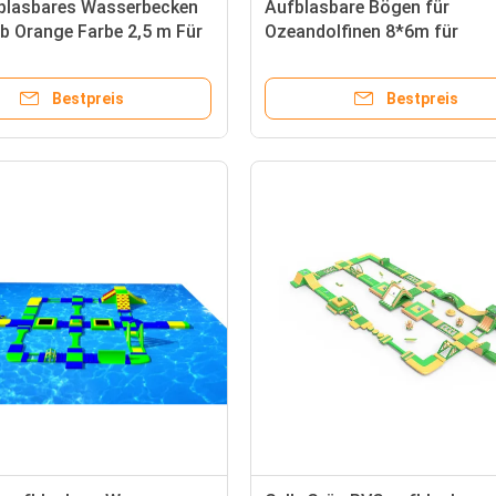
blasbares Wasserbecken
Aufblasbare Bögen für
b Orange Farbe 2,5 m Für
Ozeandolfinen 8*6m für
Partyveranstaltungen und
Außenwerbung
Bestpreis
Bestpreis