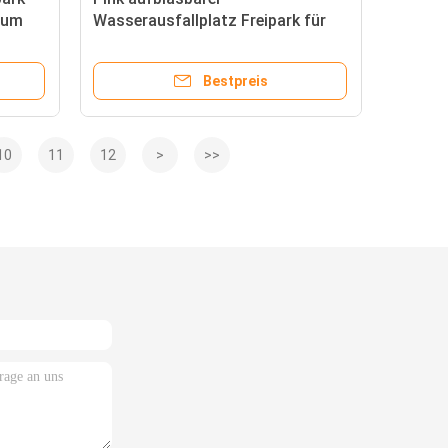
zum
Wasserausfallplatz Freipark für
den Sommer
Bestpreis
10
11
12
>
>>