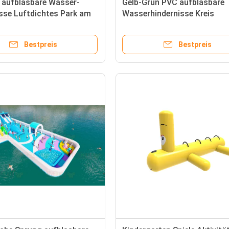
aufblasbare Wasser-
Gelb-Grün PVC aufblasbare
sse Luftdichtes Park am
Wasserhindernisse Kreis
an
Challange zum Verkauf
Bestpreis
Bestpreis