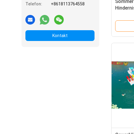
Sommer 
Telefon:
+8618113764558
Hinderni
See Oze
Kontakt