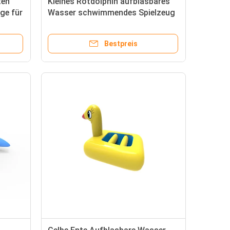
ten
Kleines Rotdolphin aufblasbares
ge für
Wasser schwimmendes Spielzeug
3*1m für den Park
Bestpreis