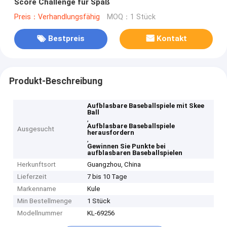
Score Challenge für Spaß
Preis：Verhandlungsfähig
MOQ：1 Stück
Bestpreis
Kontakt
Produkt-Beschreibung
Aufblasbare Baseballspiele mit Skee
Ball
,
Aufblasbare Baseballspiele
Ausgesucht
herausfordern
,
Gewinnen Sie Punkte bei
aufblasbaren Baseballspielen
Herkunftsort
Guangzhou, China
Lieferzeit
7 bis 10 Tage
Markenname
Kule
Min Bestellmenge
1 Stück
Modellnummer
KL-69256