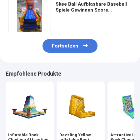
Skee Ball Aufblasbare Baseball
Spiele Gewinnen Score
Challenge für Spaß
Fortsetzen
Empfohlene Produkte
Inflatable Rock
Dazzling Yellow
Attractive Infl
Climbing Attraction
Inflatable Rock
Rock Climbing