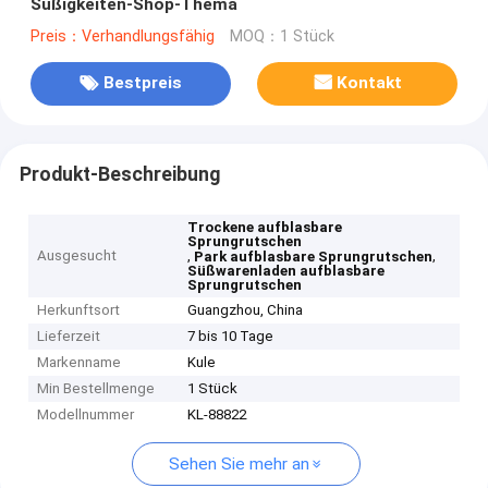
Süßigkeiten-Shop-Thema
Preis：Verhandlungsfähig
MOQ：1 Stück
Bestpreis
Kontakt
Produkt-Beschreibung
Trockene aufblasbare
Sprungrutschen
Ausgesucht
,
,
Park aufblasbare Sprungrutschen
Süßwarenladen aufblasbare
Sprungrutschen
Herkunftsort
Guangzhou, China
Lieferzeit
7 bis 10 Tage
Markenname
Kule
Min Bestellmenge
1 Stück
Modellnummer
KL-88822
Sehen Sie mehr an