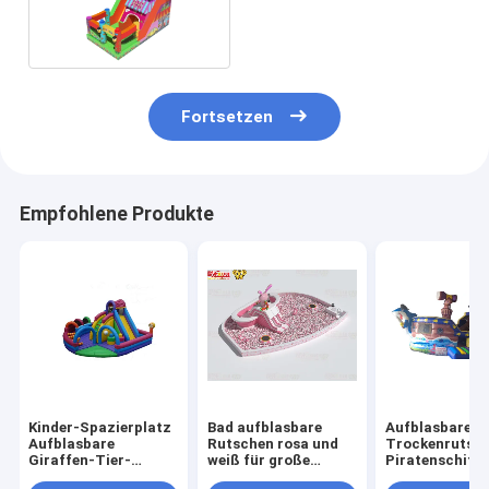
Sprungrutschen mit
Süßigkeiten-Shop-Thema
Fortsetzen
Empfohlene Produkte
Kinder-Spazierplatz
Bad aufblasbare
Aufblasbare
Aufblasbare
Rutschen rosa und
Trockenrutsch
Giraffen-Tier-
weiß für große
Piratenschiffe
Rutsche zum Mieten
Kugeln Pool