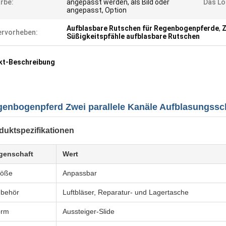
rbe:
angepasst werden, als Bild oder
Das Lo
angepasst, Option
Aufblasbare Rutschen für Regenbogenpferde
,
Z
rvorheben:
Süßigkeitspfähle aufblasbare Rutschen
kt-Beschreibung
enbogenpferd Zwei parallele Kanäle Aufblasungssc
duktspezifikationen
genschaft
Wert
röße
Anpassbar
behör
Luftbläser, Reparatur- und Lagertasche
orm
Aussteiger-Slide