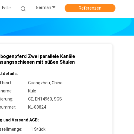
German
Fälle
Referenzen
bogenpferd Zwei parallele Kanäle
asungsschienen mit süßen Säulen
tdetails:
ftsort:
Guangzhou, China
nname:
Kule
zierung:
CE, EN14960, SGS
lnummer:
KL-88824
g und Versand AGB:
stellmenge:
1 Stück