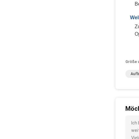
B
Wel
Z
O
Größe 
Aufb
Möch
Ich
wei
Vie