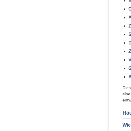
B
A
Z
S
Z
V
G
Dies
eine
entw
Häu
Wie