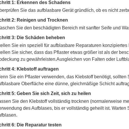
chritt 1: Erkennen des Schadens
berprüfen Sie das aufblasbare Gerät gründlich, ob es nicht zerbr
chritt 2: Reinigen und Trocknen
aschen Sie den beschädigten Bereich mit sanfter Seife und Wa
chritt 3: Die Schäden beheben
tellen Sie ein speziell für aufblasbare Reparaturen konzipiertes
tellen Sie sicher, dass das Pflaster etwas größer ist als der 
bdeckung zu gewährleisten.Ausgleichen von Falten oder Luftbl
chritt 4: Klebstoff auftragen
enn Sie ein Pflaster verwenden, das Klebstoff benötigt, sollten 
ufblasbare Oberfläche eine dünne, gleichmäßige Schicht auftra
chritt 5: Geben Sie sich Zeit, sich zu heilen
assen Sie den Klebstoff vollständig trocknen (normalerweise m
erwendung des Aufblases, bis er vollständig geheilt ist. Warten
ufblasen.
chritt 6: Die Reparatur testen