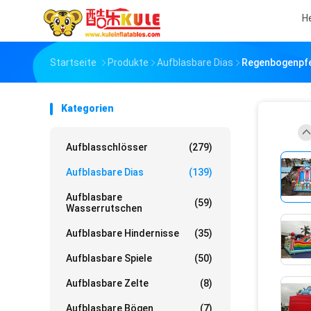
H
Startseite
Produkte
Aufblasbare Dias
Regenbogenpfer
Kategorien
Aufblasschlösser
(279)
Aufblasbare Dias
(139)
Aufblasbare
(59)
Wasserrutschen
Aufblasbare Hindernisse
(35)
Aufblasbare Spiele
(50)
Aufblasbare Zelte
(8)
Aufblasbare Bögen
(7)