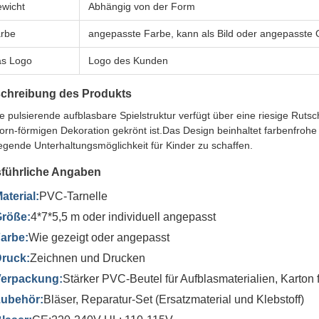
wicht
Abhängig von der Form
rbe
angepasste Farbe, kann als Bild oder angepasste
s Logo
Logo des Kunden
chreibung des Produkts
e pulsierende aufblasbare Spielstruktur verfügt über eine riesige Rutsch
orn-förmigen Dekoration gekrönt ist.Das Design beinhaltet farbenfroh
egende Unterhaltungsmöglichkeit für Kinder zu schaffen.
führliche Angaben
aterial:
PVC-Tarnelle
röße:
4*7*5,5 m oder individuell angepasst
arbe:
Wie gezeigt oder angepasst
ruck:
Zeichnen und Drucken
erpackung:
Stärker PVC-Beutel für Aufblasmaterialien, Karton 
ubehör:
Bläser, Reparatur-Set (Ersatzmaterial und Klebstoff)