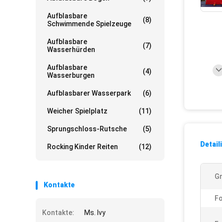
Aufblasbare
(8)
Schwimmende Spielzeuge
Aufblasbare
(7)
Wasserhürden
Aufblasbare
(4)
Wasserburgen
Aufblasbarer Wasserpark
(6)
Weicher Spielplatz
(11)
Sprungschloss-Rutsche
(5)
Detail
Rocking Kinder Reiten
(12)
G
Kontakte
F
Kontakte:
Ms. Ivy