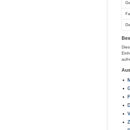
Ge
Fa
Da
Bes
Dies
Einh
aufr
Aus
M
G
F
D
V
Z