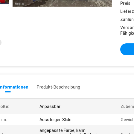
Preis:
Lieferz
Zahlun
Versor
Fähigke
informationen
Produkt-Beschreibung
röße:
Anpassbar
Zubehö
orm:
Aussteiger-Slide
Gewich
angepasste Farbe, kann