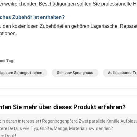
ei weitreichenden Beschädigungen sollten Sie professionelle H
ches Zubehör ist enthalten?
u den kostenlosen Zubehörteilen gehören Lagertasche, Reparatu
ptionen.
und Tag:
lasbare Sprungrutschen
Schiebe-Sprunghaus
Aufblasbares Tr
ten Sie mehr über dieses Produkt erfahren?
 bin daran interessiert Regenbogenpferd Zwei parallele Kanäle Aufbl
tere Details wie Typ, Größe, Menge, Material usw. senden?
len Dank!