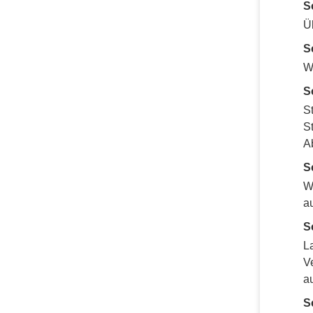
S
Ü
S
W
S
S
S
A
S
W
a
S
L
V
a
S