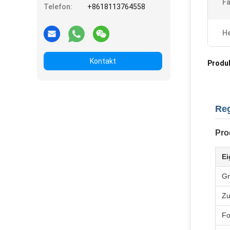
Fa
Telefon:
+8618113764558
He
Kontakt
Produ
Reg
Pro
Ei
G
Zu
F