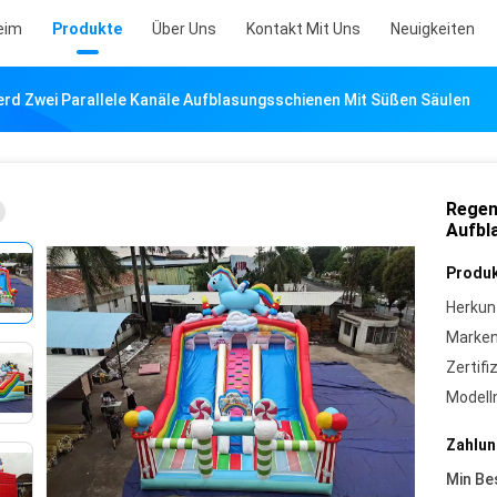
eim
Produkte
Über Uns
Kontakt Mit Uns
Neuigkeiten
d Zwei Parallele Kanäle Aufblasungsschienen Mit Süßen Säulen
Regen
Aufbl
Produk
Herkun
Marke
Zertifi
Model
Zahlun
Min Be