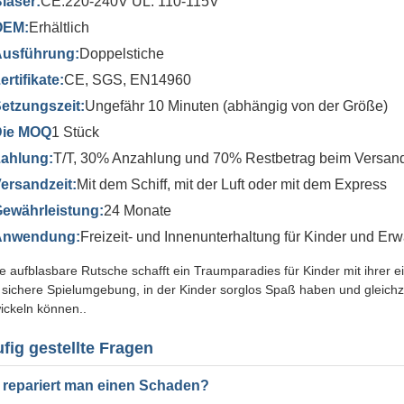
laser:
CE:220-240V UL: 110-115V
OEM:
Erhältlich
usführung:
Doppelstiche
ertifikate:
CE, SGS, EN14960
etzungszeit:
Ungefähr 10 Minuten (abhängig von der Größe)
Die MOQ
1 Stück
ahlung:
T/T, 30% Anzahlung und 70% Restbetrag beim Versan
ersandzeit:
Mit dem Schiff, mit der Luft oder mit dem Express
ewährleistung:
24 Monate
Anwendung:
Freizeit- und Innenunterhaltung für Kinder und E
e aufblasbare Rutsche schafft ein Traumparadies für Kinder mit ihrer 
 sichere Spielumgebung, in der Kinder sorglos Spaß haben und gleichze
ickeln können..
fig gestellte Fragen
 repariert man einen Schaden?