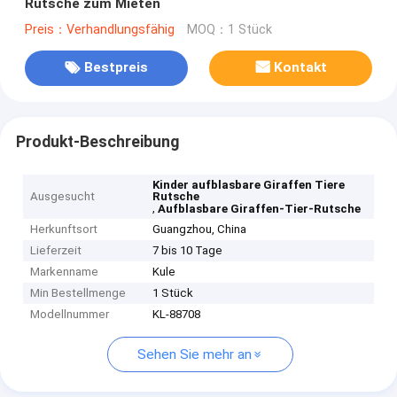
Rutsche zum Mieten
Preis：Verhandlungsfähig
MOQ：1 Stück
Bestpreis
Kontakt
Produkt-Beschreibung
Kinder aufblasbare Giraffen Tiere
Ausgesucht
Rutsche
,
Aufblasbare Giraffen-Tier-Rutsche
Herkunftsort
Guangzhou, China
Lieferzeit
7 bis 10 Tage
Markenname
Kule
Min Bestellmenge
1 Stück
Modellnummer
KL-88708
Sehen Sie mehr an