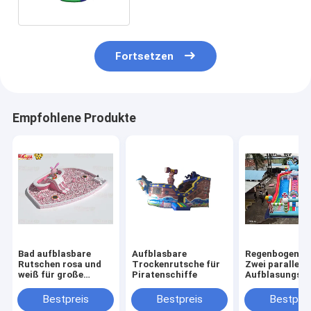
Fortsetzen
Empfohlene Produkte
Bad aufblasbare
Aufblasbare
Regenbogenpf
Rutschen rosa und
Trockenrutsche für
Zwei parallele
weiß für große
Piratenschiffe
Aufblasungssc
Kugeln Pool
mit süßen Säu
Bestpreis
Bestpreis
Bestprei