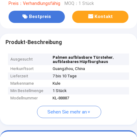
Preis：Verhandlungsfähig
MOQ：1 Stück
Bestpreis
Kontakt
Produkt-Beschreibung
,
Palmen aufblasbare Türsteher
Ausgesucht
aufblasbares Hüpfburghaus
Herkunftsort
Guangzhou, China
Lieferzeit
7 bis 10 Tage
Markenname
Kule
Min Bestellmenge
1 Stück
Modellnummer
KL-88887
Sehen Sie mehr an