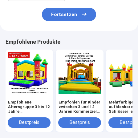
Fortsetzen
Empfohlene Produkte
Empfohlene
Empfohlen für Kinder
Mehrfarbige
Altersgruppe 3 bis 12
zwischen 3 und 12
aufblasbare
Jahre
Jahren Kommerzielle
Schlösser leic
Aufblasschlösser
Sprungburgen
faltbar für de
OEM Custom Logo
aufblasbare
einfachen Tra
Bestpreis
Bestpreis
Bestprei
und Farboptionen
Spielplätze für den
mit einer
Geeignet für
hohen Verkehr an
Gewichtskapaz
Innenraum Outdoor
Unterhaltungsstätten
von bis zu 500