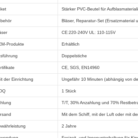
ket
Stärker PVC-Beutel für Aufblasmateriali
behör
Bläser, Reparatur-Set (Ersatzmaterial u
äser
CE:220-240V UL: 110-115V
M-Produkte
Erhältlich
sführung
Doppelstiche
rtifikate
CE, SGS, EN14960
it der Einrichtung
Ungefähr 10 Minuten (abhängig von d
OQ
1 Stück
hlung
T/T, 30% Anzahlung und 70% Restbetr
rsand
Mit dem Schiff, mit der Luft oder mit 
währleistung
2 Jahre
nwendung
Freizeit- und Innenunterhaltung für K