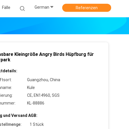
German
Fälle
Referenzen
asbare Kleingröße Angry Birds Hüpfburg für
rpark
tdetails:
ftsort:
Guangzhou, China
nname:
Kule
zierung:
CE, EN14960, SGS
lnummer:
KL-88886
g und Versand AGB:
stellmenge:
1 Stück