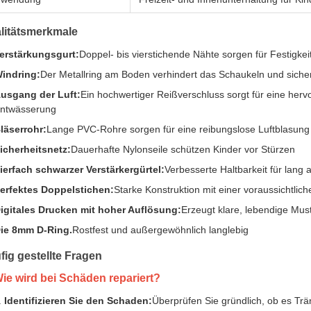
litätsmerkmale
erstärkungsgurt:
Doppel- bis vierstichende Nähte sorgen für Festigke
indring:
Der Metallring am Boden verhindert das Schaukeln und siche
usgang der Luft:
Ein hochwertiger Reißverschluss sorgt für eine her
ntwässerung
läserrohr:
Lange PVC-Rohre sorgen für eine reibungslose Luftblasung
icherheitsnetz:
Dauerhafte Nylonseile schützen Kinder vor Stürzen
ierfach schwarzer Verstärkergürtel:
Verbesserte Haltbarkeit für lang
erfektes Doppelstichen:
Starke Konstruktion mit einer voraussichtli
igitales Drucken mit hoher Auflösung:
Erzeugt klare, lebendige Mus
ie 8mm D-Ring.
Rostfest und außergewöhnlich langlebig
fig gestellte Fragen
Wie wird bei Schäden repariert?
Identifizieren Sie den Schaden:
Überprüfen Sie gründlich, ob es Trä