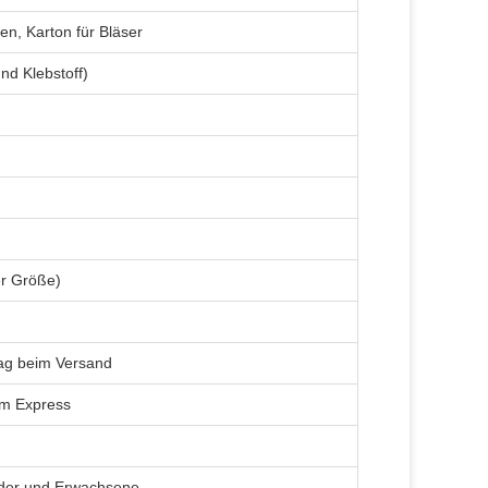
en, Karton für Bläser
nd Klebstoff)
er Größe)
ag beim Versand
dem Express
inder und Erwachsene