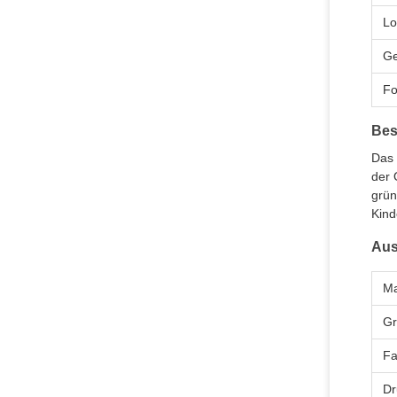
Lo
Ge
F
Bes
Das 
der 
grün
Kind
Aus
Ma
G
Fa
Dr