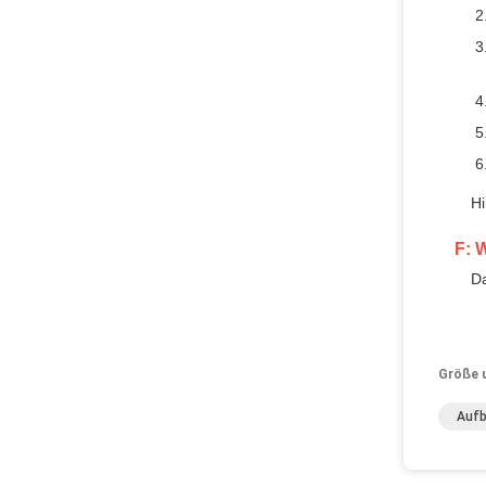
Hi
F: 
Da
Größe 
Aufb