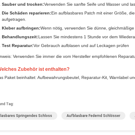
Sauber und trocken:
Verwenden Sie sanfte Seife und Wasser und las
Die Schäden reparieren:
Ein aufblasbares Patch mit einer Größe, die 
aufgetragen.
Kleber aufbringen:
Wenn nötig, verwenden Sie dünne, gleichmäßige S
Behandlungszeit:
Lassen Sie mindestens 1 Stunde vor dem Wiedera
Test Reparatur:
Vor Gebrauch aufblasen und auf Leckagen prüfen
nweis: Verwenden Sie immer die vom Hersteller empfohlenen Reparatu
Welches Zubehör ist enthalten?
s Paket beinhaltet: Aufbewahrungsbeutel, Reparatur-Kit, Warnlabel und
und Tag:
lasbares Springendes Schloss
Aufblasbare Federnd Schlösser