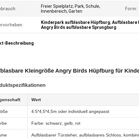
Freier Spielplatz, Park, Schule,
ebrauch:
Form:
Innenbereich, Garten
Kinderpark aufblasbare Hüpfburg
,
Aufblasbare 
rvorheben:
Angry Birds aufblasbare Sprungburg
kt-Beschreibung
blasbare Kleingröße Angry Birds Hüpfburg für Kind
duktspezifikationen
genschaft
Wert
röße
4.5*4,5*4,5m oder individuell angepasst
rbe
Farbe: schwarz, gelb, rot
ame
Aufblasbarer Türsteher, aufblasbares Schloss, kombin