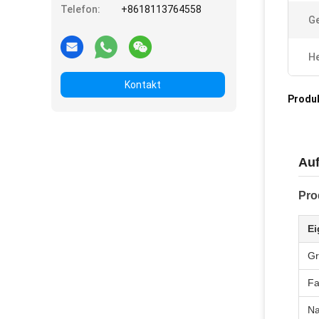
Telefon:
+8618113764558
G
He
Kontakt
Produ
Auf
Pro
Ei
G
Fa
N