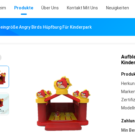
eim
Produkte
Über Uns
Kontakt Mit Uns
Neuigkeiten
leingröße Angry Birds Hüpfburg Für Kinderpark
Aufbl
Kinde
Produk
Herkun
Marke
Zertifi
Model
Zahlun
Min Be