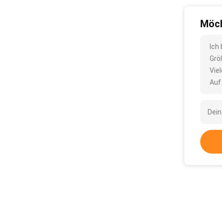
Möch
Ich
Grö
Vie
Auf