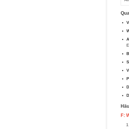
Qua
V
W
A
E
B
S
V
P
D
D
Häu
F: 