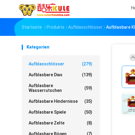
H
Startseite
Produkte
Aufblasschlösser
Aufblasbare K
Kategorien
Aufblasschlösser
(279)
Aufblasbare Dias
(139)
Aufblasbare
(59)
Wasserrutschen
Aufblasbare Hindernisse
(35)
Aufblasbare Spiele
(50)
Aufblasbare Zelte
(8)
Aufblasbare Bögen
(7)