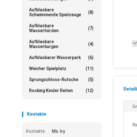
Aufblasbare
(8)
Schwimmende Spielzeuge
Aufblasbare
(7)
Wasserhürden
Aufblasbare
(4)
Wasserburgen
Aufblasbarer Wasserpark
(6)
Weicher Spielplatz
(11)
Sprungschloss-Rutsche
(5)
Detail
Rocking Kinder Reiten
(12)
G
Kontakte
N
Kontakte:
Ms. Ivy