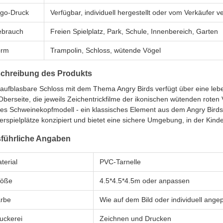
go-Druck
Verfügbar, individuell hergestellt oder vom Verkäufer ve
brauch
Freien Spielplatz, Park, Schule, Innenbereich, Garten
orm
Trampolin, Schloss, wütende Vögel
chreibung des Produkts
aufblasbare Schloss mit dem Thema Angry Birds verfügt über eine lebe
Oberseite, die jeweils Zeichentrickfilme der ikonischen wütenden roten
es Schweinekopfmodell - ein klassisches Element aus dem Angry Birds-
erspielplätze konzipiert und bietet eine sichere Umgebung, in der Kind
führliche Angaben
terial
PVC-Tarnelle
röße
4.5*4.5*4.5m oder anpassen
rbe
Wie auf dem Bild oder individuell ange
uckerei
Zeichnen und Drucken