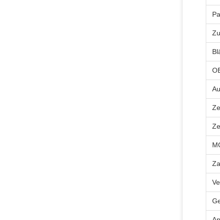
Pa
Zu
Bl
OE
Au
Ze
Ze
M
Za
Ve
Ge
A