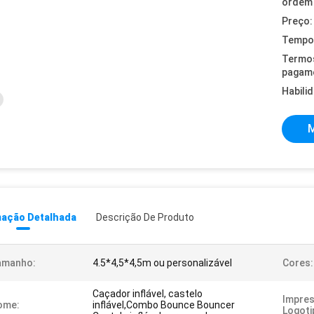
ordem 
Preço:
Tempo 
Termo
pagam
Habili
M
mação Detalhada
Descrição De Produto
amanho:
4.5*4,5*4,5m ou personalizável
Cores:
Caçador inflável, castelo
Impre
ome:
inflável,Combo Bounce Bouncer
Logoti