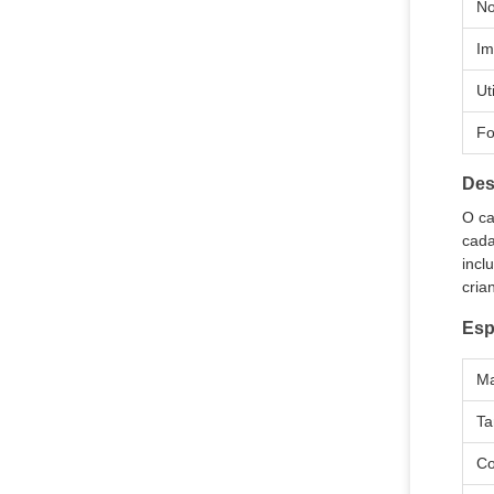
N
Im
Ut
F
Des
O ca
cada
incl
cria
Esp
Ma
T
Co