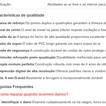
licação
Atividades ao ar livre e ao interior par
acterísticas de qualidade
aixa de reforço:
Os pontos duplos a quadruplos garantem a firmeza do
nel de vento:
O anel de metal na parte inferior impede oscilação e fix
aída de ar:
A tampa do fecho de alta qualidade proporciona excelente 
ubo de sopro:
O tubo de PVC longo garante um sopro suave do ar
ede de segurança:
A construção durável de cordas de nylon protege 
inturão reforçado preto quadruplo:
Durabilidade melhorada para 
upla costura perfeita:
Construção robusta com mais de 4 anos de util
mpressão digital de alta resolução:
Oferece padrões claros e vívidos
ia. 8 mm D-anel:
Resistente à ferrugem e excepcionalmente durável
guntas Frequentes
Como reparar quando ocorrem danos?
Identifique o dano:
Examine cuidadosamente se há rasgos, furos o