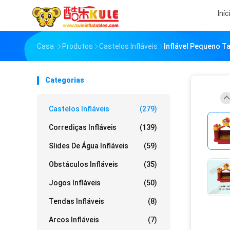
Iníc
Casa
Produtos
Castelos Infláveis
Inflável Pequeno T
Categorias
Castelos Infláveis
(279)
Corrediças Infláveis
(139)
Slides De Água Infláveis
(59)
Obstáculos Infláveis
(35)
Jogos Infláveis
(50)
Tendas Infláveis
(8)
Arcos Infláveis
(7)