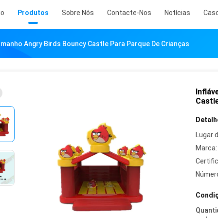
io
Produtos
Sobre Nós
Contacte-Nos
Notícias
Cas
amanho Angry Birds Bouncy Castle Para Parque De Crianças
Inflá
Castl
Detalh
Lugar 
Marca:
Certifi
Número
Condiç
Quanti