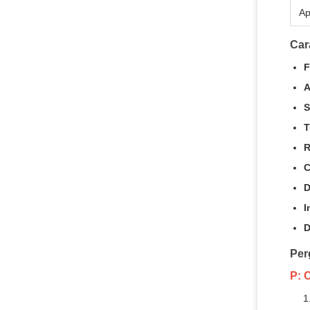
Ap
Car
F
A
S
T
R
C
D
I
D
Per
P: 