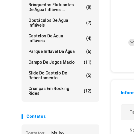
Brinquedos Flutuantes
(8)
De Água Infláveis...
Obstáculos De Água
(7)
Infláveis
Castelos De Água
(4)
Infláveis
Parque Inflável Da Água
(6)
Campo De Jogos Macio
(11)
Slide Do Castelo De
(5)
Rebentamento
Crianças Em Rocking
(12)
Infor
Rides
T
Contatos
N
Contatos:
Ms. Ivy