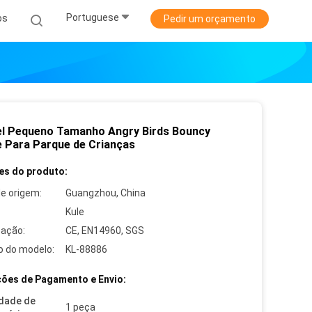
Portuguese
os
Pedir um orçamento
vel Pequeno Tamanho Angry Birds Bouncy
e Para Parque de Crianças
es do produto:
de origem:
Guangzhou, China
Kule
cação:
CE, EN14960, SGS
 do modelo:
KL-88886
ões de Pagamento e Envio:
dade de
1 peça