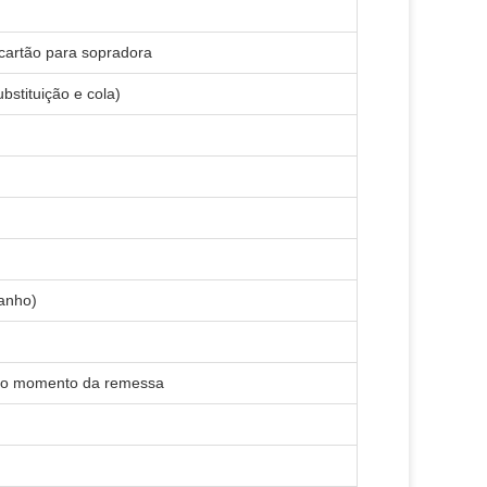
 cartão para sopradora
bstituição e cola)
anho)
 no momento da remessa