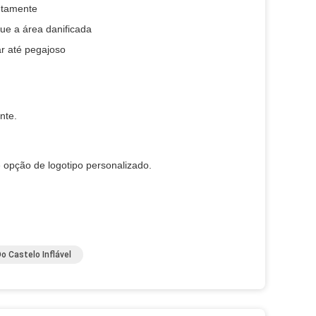
etamente
que a área danificada
ar até pegajoso
nte.
e opção de logotipo personalizado.
o Castelo Inflável