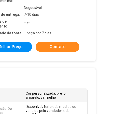
mínima:
Negociável
de entrega:
7-10 dias
s de
T/T
ento:
dade da fonte:
1 peça por 7 dias
elhor Preço
Contato
Cor personalizada, preto,
amarelo, vermelho
Disponível, feito sob medida ou
ssão De
vendido pelo vendedor, sob
po: