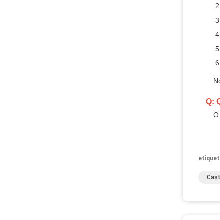
No
Q: 
O 
etiquet
Cast