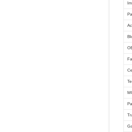
Im
Pa
Ac
Bl
O
Fa
Ce
Te
M
P
Tr
Ga