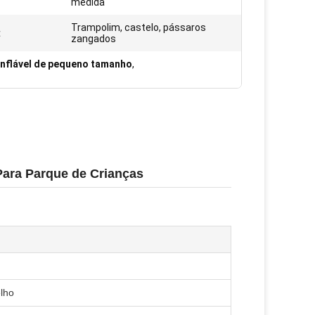
medida
Trampolim, castelo, pássaros
:
zangados
inflável de pequeno tamanho
,
Para Parque de Crianças
elho