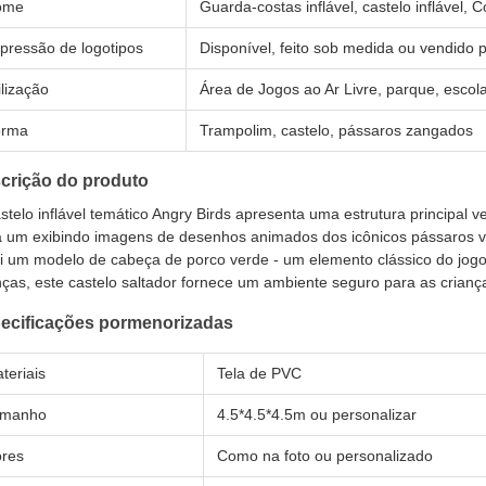
ome
Guarda-costas inflável, castelo inflável,
pressão de logotipos
Disponível, feito sob medida ou vendido 
ilização
Área de Jogos ao Ar Livre, parque, escola,
orma
Trampolim, castelo, pássaros zangados
crição do produto
stelo inflável temático Angry Birds apresenta uma estrutura principal 
 um exibindo imagens de desenhos animados dos icônicos pássaros v
ui um modelo de cabeça de porco verde - um elemento clássico do jog
nças, este castelo saltador fornece um ambiente seguro para as crianç
ecificações pormenorizadas
teriais
Tela de PVC
amanho
4.5*4.5*4.5m ou personalizar
res
Como na foto ou personalizado