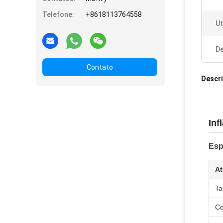
Telefone:
+8618113764558
Ut
De
Contato
Descr
Inf
Esp
At
T
Co