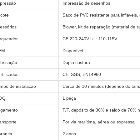
pressão
Impressão de desenhos
cote
Saco de PVC resistente para infláveis,
essórios
Blower, kit de reparação (material de su
oqueador
CE:220-240V UL: 110-115V
EM
Disponível
bricação
Dupla costura
rtificados
CE, SGS, EN14960
mpo de instalação
Cerca de 10 minutos (depende do tam
OQ
1 peça
agamento
T/T, depósito de 30% e saldo de 70%
ansporte
Por via marítima, aérea ou expressa
rantia
2 anos