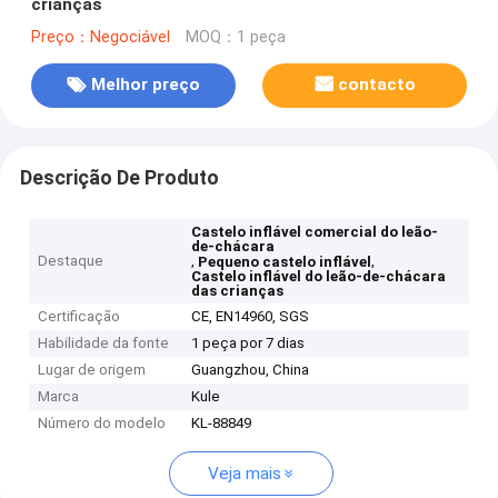
crianças
Preço：Negociável
MOQ：1 peça
Melhor preço
contacto
Descrição De Produto
Castelo inflável comercial do leão-
de-chácara
Destaque
,
,
Pequeno castelo inflável
Castelo inflável do leão-de-chácara
das crianças
Certificação
CE, EN14960, SGS
Habilidade da fonte
1 peça por 7 dias
Lugar de origem
Guangzhou, China
Marca
Kule
Número do modelo
KL-88849
Veja mais