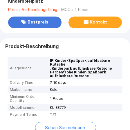
Kinderspielplatz
Preis：Verhandlungsfähig
MOQ：1 Piece
Bestpreis
Kontakt
Produkt-Beschreibung
IP Kinder-Spaßpark aufblasbare
Rutsche
Ausgesucht
,
,
Kinderpark aufblasbare Rutsche
Farbenfrohe Kinder-Spaßpark
aufblasbare Rutsche
Delivery Time
7-10 days
Markenname
Kule
Minimum Order
1 Piece
Quantity
Modellnummer
KL-88779
Payment Terms
T/T
Sehen Sie mehr an