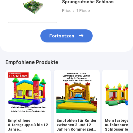
Sprungrutsche Schloss
Tarnung Kinderspielplatz
Price： 1 Piece
Fortsetzen
Empfohlene Produkte
Empfohlene
Empfohlen für Kinder
Mehrfarbige
Altersgruppe 3 bis 12
zwischen 3 und 12
aufblasbare
Jahre
Jahren Kommerzielle
Schlösser leic