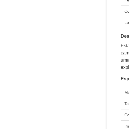
Pe
Co
Lo
Des
Esta
cam
uma
expl
Esp
Ma
T
Co
Im