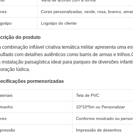
so
Varia de acordo com a forma
res
Cores personalizadas, verde, rosa, branco, ama
gotipo
Logotipo do cliente
crição do produto
 combinação inflável criativa temática militar apresenta uma e
uflado com detalhes autênticos como barris de armas e trilhos.
 instalação paisagística ideal para parques de diversões infan
oração lúdica.
ecificações pormenorizadas
teriais
Tela de PVC
amanho
10*10*5m ou Personalizar
res
Conforme mostrado ou person
pressão
Impressão de desenhos