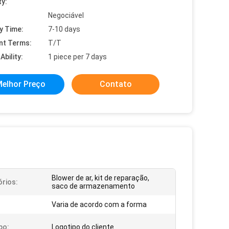
ty:
Negociável
y Time:
7-10 days
nt Terms:
T/T
Ability:
1 piece per 7 days
elhor Preço
Contato
Blower de ar, kit de reparação,
rios:
saco de armazenamento
Varia de acordo com a forma
po:
Logotipo do cliente