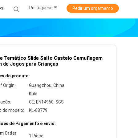
Portuguese
os
Pedir um orçamento
e Temático Slide Salto Castelo Camuflagem
m de Jogos para Crianças
es do produto:
f Origin:
Guangzhou, China
Kule
cação:
CE, EN14960, SGS
 do modelo:
KL-88779
ões de Pagamento e Envio:
um Order
1 Piece