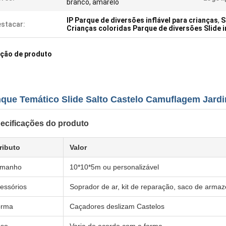
branco, amarelo
IP Parque de diversões inflável para crianças
,
S
stacar:
Crianças coloridas Parque de diversões Slide i
ição de produto
que Temático Slide Salto Castelo Camuflagem Jard
ecificações do produto
ributo
Valor
amanho
10*10*5m ou personalizável
essórios
Soprador de ar, kit de reparação, saco de arm
orma
Caçadores deslizam Castelos