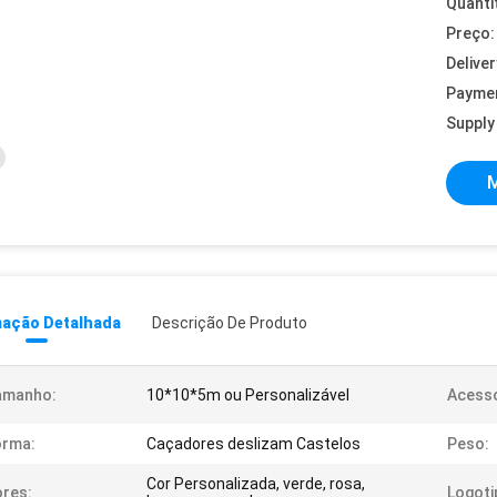
Quanti
Preço:
Deliver
Payme
Supply 
M
mação Detalhada
Descrição De Produto
amanho:
10*10*5m ou Personalizável
Acessó
orma:
Caçadores deslizam Castelos
Peso:
Cor Personalizada, verde, rosa,
res:
Logoti