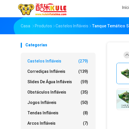
Iníc
Casa
Produtos
Castelos Infláveis
Tanque Temático Sl
Categorias
Castelos Infláveis
(279)
Corrediças Infláveis
(139)
Slides De Água Infláveis
(59)
Obstáculos Infláveis
(35)
Jogos Infláveis
(50)
Tendas Infláveis
(8)
Arcos Infláveis
(7)