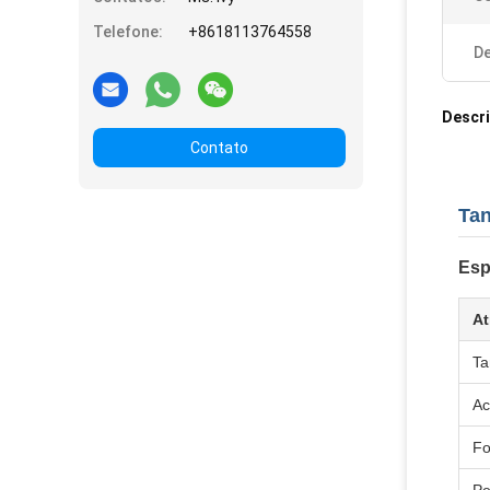
Telefone:
+8618113764558
De
Descr
Contato
Tan
Esp
At
T
Ac
F