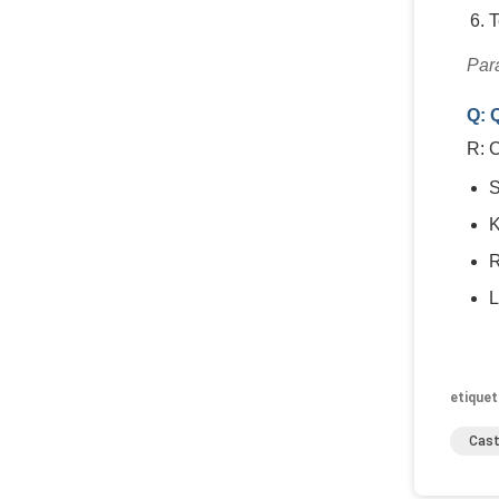
T
Para
Q: 
R: 
S
K
R
L
etiquet
Cast