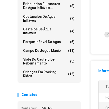
Brinquedos Flutuantes
(8)
De Água Infláveis...
Obstáculos De Água
(7)
Infláveis
Castelos De Água
(4)
Infláveis
Parque Inflável Da Água
(6)
Campo De Jogos Macio
(11)
Slide Do Castelo De
(5)
Rebentamento
Infor
Crianças Em Rocking
(12)
Rides
T
Contatos
F
Co
Contatos:
Ms. Ivy