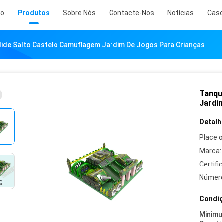
io
Produtos
Sobre Nós
Contacte-Nos
Notícias
Cas
ide Salto Castelo Camuflagem Jardim De Jogos Para Crianças
Tanqu
Jardi
Detalh
Place o
Marca:
Certifi
Número
Condiç
Minim