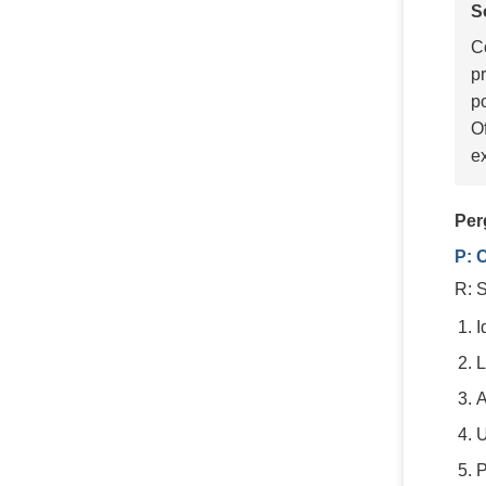
S
C
p
p
O
e
Per
P: 
R: 
I
L
A
U
P