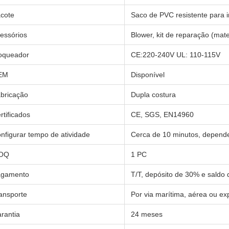
cote
Saco de PVC resistente para i
essórios
Blower, kit de reparação (mater
oqueador
CE:220-240V UL: 110-115V
EM
Disponível
bricação
Dupla costura
rtificados
CE, SGS, EN14960
nfigurar tempo de atividade
Cerca de 10 minutos, depend
OQ
1 PC
agamento
T/T, depósito de 30% e sald
ansporte
Por via marítima, aérea ou ex
rantia
24 meses