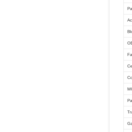
Pa
Ac
Bl
O
Fa
Ce
Co
M
P
Tr
Ga