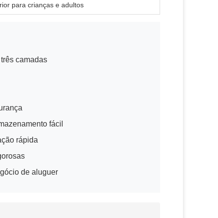
erior para crianças e adultos
 três camadas
gurança
rmazenamento fácil
ação rápida
gorosas
egócio de aluguer