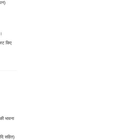
ापन)
ा।
स्ट किए
 की भावना
आदि सहित)