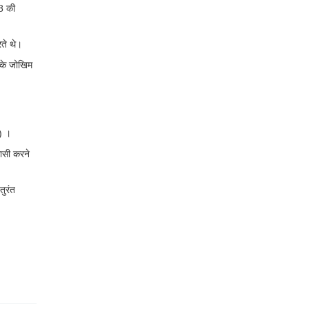
 8 की
रते थे।
र के जोखिम
क) ।
कासी करने
तुरंत