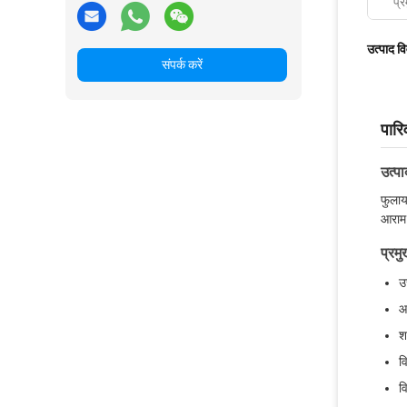
प्र
उत्पाद व
संपर्क करें
पारि
उत्प
फुलाय
आराम 
प्रमु
उ
आ
श
व
व