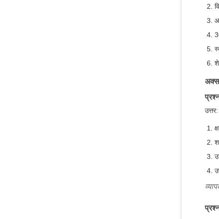
व
आ
3
स
श
अक्सर
प्रश्
उत्तर
क
श
उ
उ
व्या
प्रश्