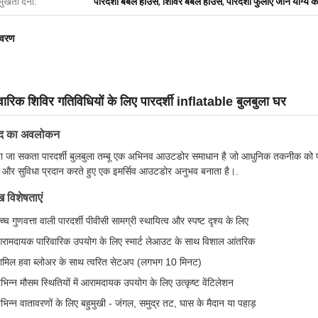
मुखता देना:
पारदर्शी बबल हाउस
,
शिविर बबल हाउस
,
पारदर्शी फुलाए जाने योग्य क
िवरण
वारिक शिविर गतिविधियों के लिए पारदर्शी inflatable बुलबुला घर
ाद का अवलोकन
ा जा सकता पारदर्शी बुलबुला तम्बू एक अभिनव आउटडोर समाधान है जो आधुनिक तकनीक को प्र
और सुविधा प्रदान करते हुए एक इमर्सिव आउटडोर अनुभव बनाता है।.
ख विशेषताएं
च्च गुणवत्ता वाली पारदर्शी पीवीसी सामग्री स्थायित्व और स्पष्ट दृश्य के लिए
रामदायक पारिवारिक उपयोग के लिए स्मार्ट लेआउट के साथ विशाल आंतरिक
ामिल हवा ब्लोअर के साथ त्वरित सेटअप (लगभग 10 मिनट)
िभिन्न मौसम स्थितियों में आरामदायक उपयोग के लिए उत्कृष्ट वेंटिलेशन
िभिन्न वातावरणों के लिए बहुमुखी - जंगल, समुद्र तट, घास के मैदान या पहाड़