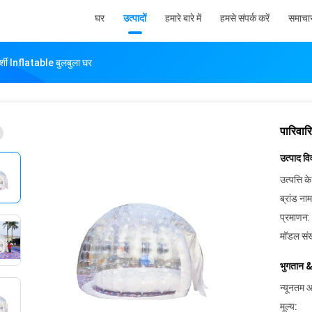
घर
उत्पादों
हमारे बारे में
हमसे संपर्क करें
समाचा
र्शी Inflatable बुलबुला घर
पारिवार
उत्पाद व
उत्पत्ति के
ब्रांड नाम
प्रमाणन:
मॉडल संख
भुगतान &
न्यूनतम आ
मूल्य: