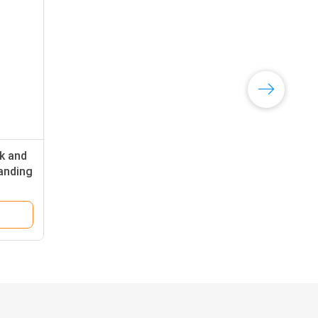
ck and
anding
urposes