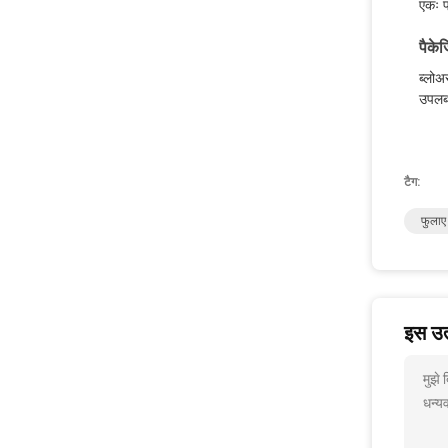
एकः प
पैके
ब्लोअ
उपलब्
टैग:
फुलाए 
इस उत्
मुझे
धन्यव