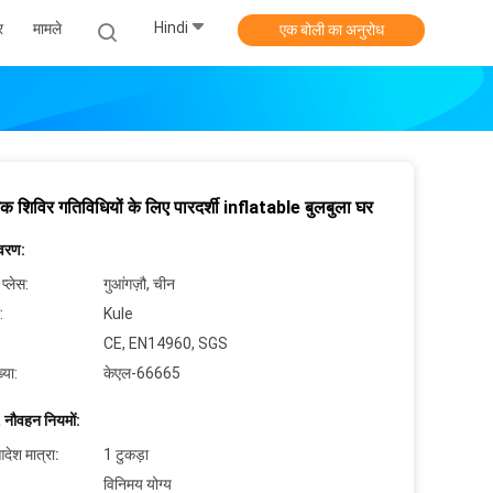
Hindi
र
मामले
एक बोली का अनुरोध
िक शिविर गतिविधियों के लिए पारदर्शी inflatable बुलबुला घर
िवरण:
 प्लेस:
गुआंगज़ौ, चीन
:
Kule
CE, EN14960, SGS
्या:
केएल-66665
 नौवहन नियमों:
देश मात्रा:
1 टुकड़ा
विनिमय योग्य