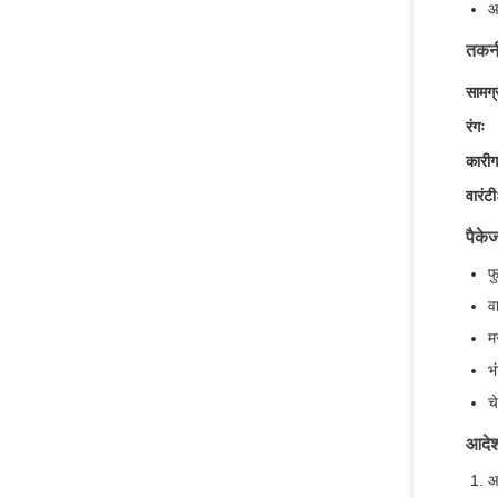
आ
तकनी
सामग्
रंगः
कारीग
वारंटी
पैकेज
फ
व
म
भ
च
आदेश
आ