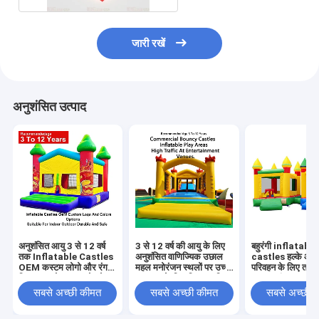
जारी रखें
अनुशंसित उत्पाद
अनुशंसित आयु 3 से 12 वर्ष
3 से 12 वर्ष की आयु के लिए
बहुरंगी inflatable
तक Inflatable Castles
अनुशंसित वाणिज्यिक उछाल
castles हल्के औ
OEM कस्टम लोगो और रंग
महल मनोरंजन स्थलों पर उच्च
परिवहन के लिए तह कर
विकल्प इनडोर आउटडोर के
यातायात के लिए डिज़ाइन किए
500 पाउंड तक वजन 
लिए उपयुक्त टिकाऊ और
गए inflatable खेल क्षेत्र
के साथ घटनाओं और पा
सबसे अच्छी कीमत
सबसे अच्छी कीमत
सबसे अच्छी 
सुरक्षित
के लिए आदर्श