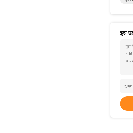
इस उत्
मुझे
आदि
धन्यव