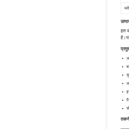
ब्ल
उत्पा
इस व
है।य
प्रमु
अ
ब
स
आ
इ
प
स
तकनी