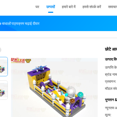
घर
उत्पादों
हमारे बारे में
हमसे संपर्क करें
समाचा
 बाधाओं पाठ्यक्रम चढ़ाई दीवार
छोटे आक
उत्पाद व
उत्पत्ति के
ब्रांड नाम
प्रमाणन:
मॉडल संख
भुगतान &
न्यूनतम आ
मूल्य: