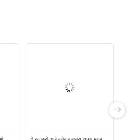
ओं
दो स्लाइडों वाले ब्लोबल बाउंस हाउस महल