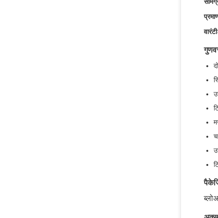
सामग्
प्रमा
वारंटी
गुणव
द
स
उ
ट
म
च
उ
ट
पैके
ब्लोअ
अक्सर