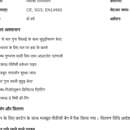
रीः
पीवीसी टारपॉलिन
कारीगरी:
णपत्र:
CE, SGS, EN14960
सेटअप समयः
ः
दो वर्ष
आवेदनः
त्ता आश्वासन
ो से चार गुना सिलाई के साथ सुदृढीकरण बेल्ट
्थिरता के लिए तल पर हवा के छल्ले
च्च गुणवत्ता वाली ज़िप एयर आउटलेट प्रणाली
िकाऊ पीवीसी ब्लोअर पाइप
जबूत नायलॉन सुरक्षा जाल
ार गुना काली सुदृढ़ बेल्ट
च्च-रिज़ॉल्यूशन डिजिटल प्रिंटिंग
िकाऊ 8 मिमी डी-रिंग
जिंग और वितरण
र के लिए कार्टन के साथ मजबूत पीवीसी बैग में पैक किया गया। वितरण विधि आदेश मात
 पूछे जाने वाले प्रश्न