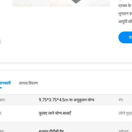
प्रसव के
भुगतान शर्त
आपूर्ति की
स
जानकारी
उत्पाद विवरण
ार:
9.75*3.75*4.5m या अनुकूलन योग्य
रंग:
म:
फुलाए जाने योग्य बाधाएँ
लोगो मुद्
िंग:
मजबूत पीवीसी बैग
ब्लोअर: