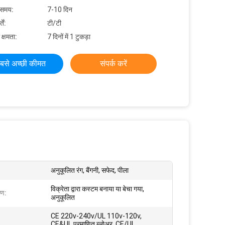
 समय:
7-10 दिन
ें:
टी/टी
 क्षमता:
7 दिनों में 1 टुकड़ा
बसे अच्छी कीमत
संपर्क करें
अनुकूलित रंग, बैंगनी, सफेद, पीला
विक्रेता द्वारा कस्टम बनाया या बेचा गया,
रण:
अनुकूलित
CE 220v-240v/UL 110v-120v,
CE&UL प्रमाणित ब्लोअर, CE/UL,