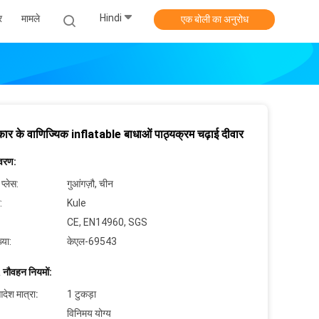
Hindi
र
मामले
एक बोली का अनुरोध
ार के वाणिज्यिक inflatable बाधाओं पाठ्यक्रम चढ़ाई दीवार
िवरण:
 प्लेस:
गुआंगज़ौ, चीन
:
Kule
CE, EN14960, SGS
्या:
केएल-69543
 नौवहन नियमों:
देश मात्रा:
1 टुकड़ा
विनिमय योग्य