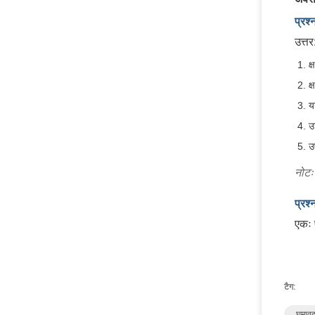
प्रश्
उत्त
क
क
य
उ
उ
नोटः
प्रश्
एकः 
टैग:
घुमावद