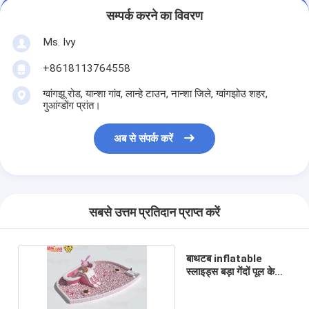
सम्पर्क करने का विवरण
Ms. Ivy
+8618113764558
ग्वांगझू रोड, यान्शा गांव, लान्हे टाउन, नान्शा जिले, ग्वांगझोउ शहर,
गुआंग्डोंग प्रांत।
अब से संपर्क करें
सबसे उत्तम प्रतिदान प्राप्त करें
बाथटब inflatable
स्लाइड्स बड़ा गेंदों पूल के
लिए गुलाबी और सफेद