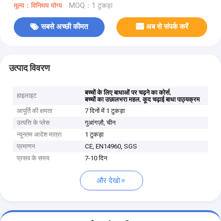
मूल्य：विनिमय योग्य
MOQ：1 टुकड़ा
सबसे अच्छी कीमत
अब से संपर्क करें
उत्पाद विवरण
,
बच्चों के लिए बाधाओं पर चढ़ने का कोर्स
हाइलाइट
,
बच्चों का उछालभरा महल
कूद चढ़ाई बाधा पाठ्यक्रम
आपूर्ति की क्षमता
7 दिनों में 1 टुकड़ा
उत्पत्ति के प्लेस
गुआंगज़ौ, चीन
न्यूनतम आदेश मात्रा
1 टुकड़ा
प्रमाणन
CE, EN14960, SGS
प्रसव के समय
7-10 दिन
और देखो