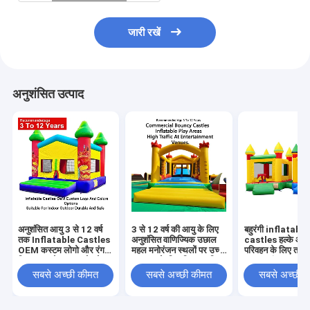
जारी रखें
अनुशंसित उत्पाद
अनुशंसित आयु 3 से 12 वर्ष
3 से 12 वर्ष की आयु के लिए
बहुरंगी inflatable
तक Inflatable Castles
अनुशंसित वाणिज्यिक उछाल
castles हल्के औ
OEM कस्टम लोगो और रंग
महल मनोरंजन स्थलों पर उच्च
परिवहन के लिए तह कर
विकल्प इनडोर आउटडोर के
यातायात के लिए डिज़ाइन किए
500 पाउंड तक वजन 
लिए उपयुक्त टिकाऊ और
गए inflatable खेल क्षेत्र
के साथ घटनाओं और पा
सबसे अच्छी कीमत
सबसे अच्छी कीमत
सबसे अच्छी 
सुरक्षित
के लिए आदर्श