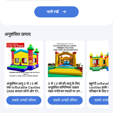
जारी रखें
अनुशंसित उत्पाद
अनुशंसित आयु 3 से 12 वर्ष
3 से 12 वर्ष की आयु के लिए
बहुरंगी inflatable
तक Inflatable Castles
अनुशंसित वाणिज्यिक उछाल
castles हल्के औ
OEM कस्टम लोगो और रंग
महल मनोरंजन स्थलों पर उच्च
परिवहन के लिए तह कर
विकल्प इनडोर आउटडोर के
यातायात के लिए डिज़ाइन किए
500 पाउंड तक वजन 
लिए उपयुक्त टिकाऊ और
गए inflatable खेल क्षेत्र
के साथ घटनाओं और पा
सबसे अच्छी कीमत
सबसे अच्छी कीमत
सबसे अच्छी 
सुरक्षित
के लिए आदर्श