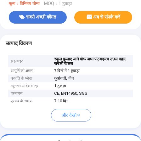
मूल्य：विनिमय योग्य
MOQ：1 टुकड़ा
सबसे अच्छी कीमत
अब से संपर्क करें
उत्पाद विवरण
,
स्कूल फुलाए जाने योग्य बाधा पाठ्यक्रम उछल महल
हाइलाइट
बाउंसी कैसल
आपूर्ति की क्षमता
7 दिनों में 1 टुकड़ा
उत्पत्ति के प्लेस
गुआंगज़ौ, चीन
न्यूनतम आदेश मात्रा
1 टुकड़ा
प्रमाणन
CE, EN14960, SGS
प्रसव के समय
7-10 दिन
और देखो