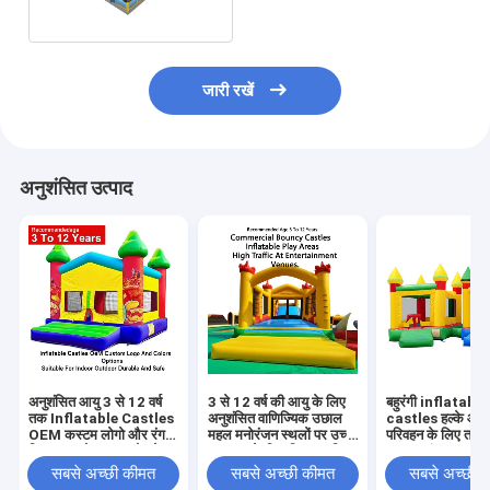
जारी रखें
अनुशंसित उत्पाद
अनुशंसित आयु 3 से 12 वर्ष
3 से 12 वर्ष की आयु के लिए
बहुरंगी inflatable
तक Inflatable Castles
अनुशंसित वाणिज्यिक उछाल
castles हल्के औ
OEM कस्टम लोगो और रंग
महल मनोरंजन स्थलों पर उच्च
परिवहन के लिए तह कर
विकल्प इनडोर आउटडोर के
यातायात के लिए डिज़ाइन किए
500 पाउंड तक वजन 
लिए उपयुक्त टिकाऊ और
गए inflatable खेल क्षेत्र
के साथ घटनाओं और पा
सबसे अच्छी कीमत
सबसे अच्छी कीमत
सबसे अच्छी 
सुरक्षित
के लिए आदर्श