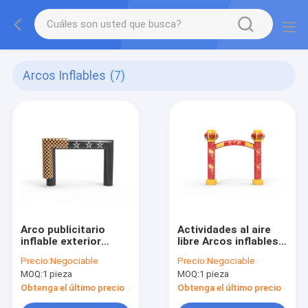
Arcos Inflables
(7)
Arco publicitario
Actividades al aire
inflable exterior
libre Arcos inflables
personalizado con
Color rojo 5 * 6m
Precio:
Negociable
Precio:
Negociable
logotipo
Para el Año Nuevo
MOQ:
1 pieza
MOQ:
1 pieza
Chino
Obtenga el último precio
Obtenga el último precio