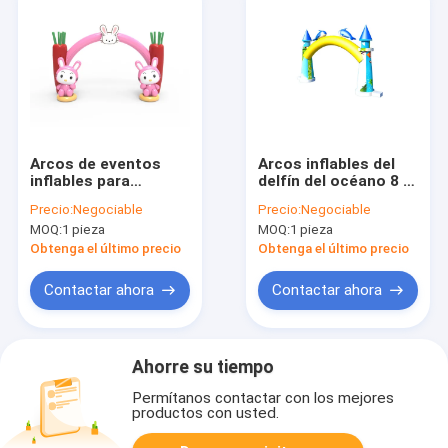
Arcos de eventos
Arcos inflables del
inflables para
delfín del océano 8 *
actividades al aire
6m para eventos de
Precio:
Negociable
Precio:
Negociable
libre 6 * 6m
fiesta Publicidad al
MOQ:
1 pieza
MOQ:
1 pieza
aire libre
Obtenga el último precio
Obtenga el último precio
Contactar ahora
Contactar ahora
Ahorre su tiempo
Permítanos contactar con los mejores
productos con usted.