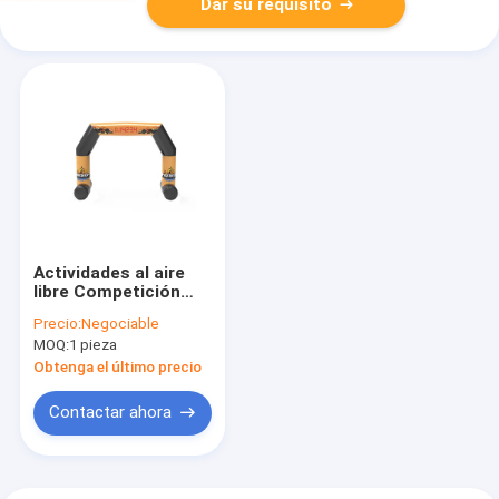
Dar su requisito
Actividades al aire
libre Competición
inflada Arco de inicio
Precio:
Negociable
y final para eventos
MOQ:
1 pieza
de fiesta
Obtenga el último precio
Contactar ahora