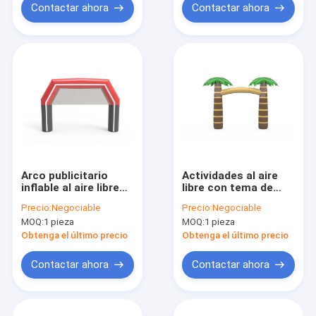
Contactar ahora
Contactar ahora
Arco publicitario
Actividades al aire
inflable al aire libre
libre con tema de
6*6m para eventos
palma Arcos inflables
Precio:
Negociable
Precio:
Negociable
de fiesta
para eventos de
MOQ:
1 pieza
MOQ:
1 pieza
fiesta
Obtenga el último precio
Obtenga el último precio
Contactar ahora
Contactar ahora