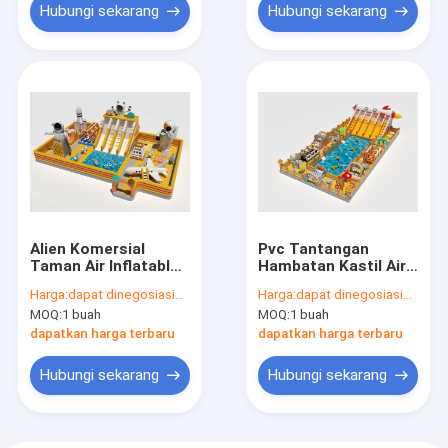
Hubungi sekarang
Hubungi sekarang
Alien Komersial
Pvc Tantangan
Taman Air Inflatable
Hambatan Kastil Air
Jumping Kastil Dijual
Inflatable Sekitar
Harga:
dapat dinegosiasikan
Harga:
dapat dinegosiasikan
Kolam Renang
MOQ:
1 buah
MOQ:
1 buah
dapatkan harga terbaru
dapatkan harga terbaru
Hubungi sekarang
Hubungi sekarang