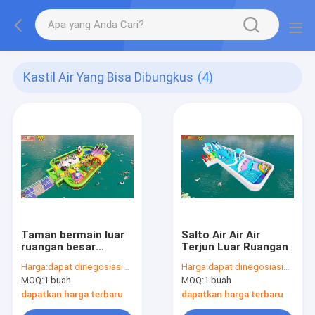
Kastil Air Yang Bisa Dibungkus
(4)
Taman bermain luar
Salto Air Air Air
ruangan besar
Terjun Luar Ruangan
melompat Kastil air
Harga:
dapat dinegosiasikan
Harga:
dapat dinegosiasikan
kembung di lautan
MOQ:
1 buah
MOQ:
1 buah
dapatkan harga terbaru
dapatkan harga terbaru