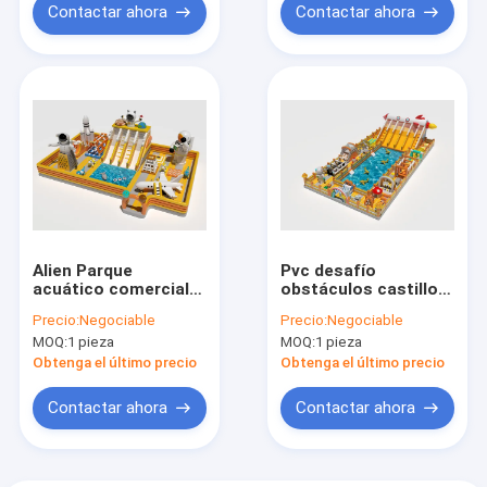
Contactar ahora
Contactar ahora
Alien Parque
Pvc desafío
acuático comercial
obstáculos castillos
Inflable castillos de
de agua inflables
Precio:
Negociable
Precio:
Negociable
salto para la venta
alrededor de la
MOQ:
1 pieza
MOQ:
1 pieza
piscina
Obtenga el último precio
Obtenga el último precio
Contactar ahora
Contactar ahora