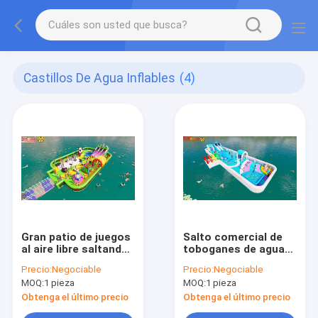
Castillos De Agua Inflables
(4)
Gran patio de juegos
Salto comercial de
al aire libre saltando
toboganes de agua
castillos de agua
inflables Parque al
Precio:
Negociable
Precio:
Negociable
inflables en el
aire libre
MOQ:
1 pieza
MOQ:
1 pieza
océano
Obtenga el último precio
Obtenga el último precio