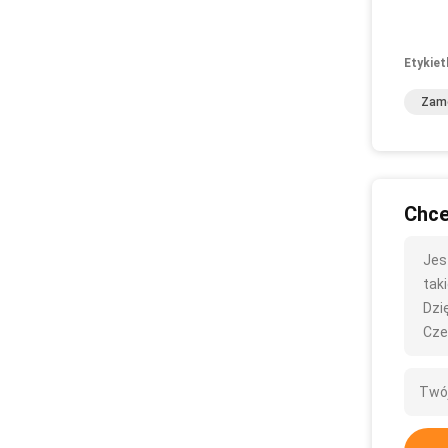
Etykiet
Zame
Chce
Jes
taki
Dzię
Cze