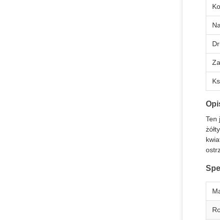
Ko
N
Dr
Za
Ks
Opi
Ten 
żółt
kwia
ostr
Spe
Ma
Ro