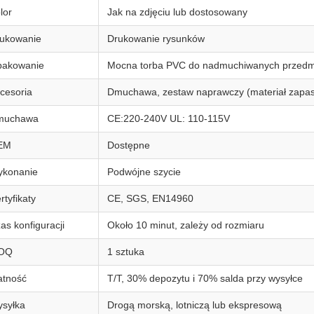
lor
Jak na zdjęciu lub dostosowany
ukowanie
Drukowanie rysunków
akowanie
Mocna torba PVC do nadmuchiwanych przedm
cesoria
Dmuchawa, zestaw naprawczy (materiał zapaso
muchawa
CE:220-240V UL: 110-115V
EM
Dostępne
konanie
Podwójne szycie
rtyfikaty
CE, SGS, EN14960
as konfiguracji
Około 10 minut, zależy od rozmiaru
OQ
1 sztuka
atność
T/T, 30% depozytu i 70% salda przy wysyłce
syłka
Drogą morską, lotniczą lub ekspresową