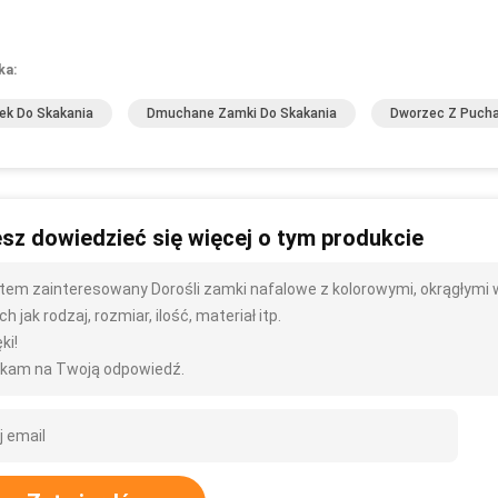
ka:
k Do Skakania
Dmuchane Zamki Do Skakania
Dworzec Z Puch
sz dowiedzieć się więcej o tym produkcie
tem zainteresowany Dorośli zamki nafalowe z kolorowymi, okrągłymi w
ch jak rodzaj, rozmiar, ilość, materiał itp.
ki!
kam na Twoją odpowiedź.