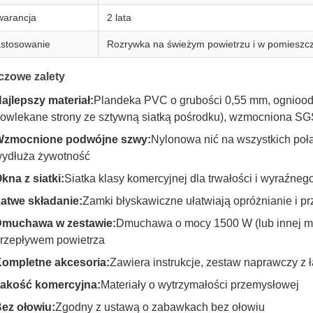
arancja
2 lata
stosowanie
Rozrywka na świeżym powietrzu i w pomieszcze
czowe zalety
ajlepszy materiał:
Plandeka PVC o grubości 0,55 mm, ognioodp
owlekane strony ze sztywną siatką pośrodku), wzmocniona S
zmocnione podwójne szwy:
Nylonowa nić na wszystkich poł
ydłuża żywotność
kna z siatki:
Siatka klasy komercyjnej dla trwałości i wyraźne
atwe składanie:
Zamki błyskawiczne ułatwiają opróżnianie i 
muchawa w zestawie:
Dmuchawa o mocy 1500 W (lub innej m
rzepływem powietrza
ompletne akcesoria:
Zawiera instrukcje, zestaw naprawczy z ł
akość komercyjna:
Materiały o wytrzymałości przemysłowej
ez ołowiu:
Zgodny z ustawą o zabawkach bez ołowiu