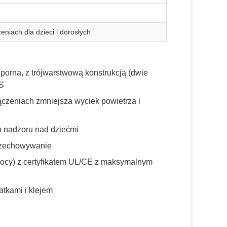
niach dla dzieci i dorosłych
orna, z trójwarstwową konstrukcją (dwie
GS
ączeniach zmniejsza wyciek powietrza i
go nadzoru nad dziećmi
przechowywanie
ocy) z certyfikatem UL/CE z maksymalnym
atkami i klejem