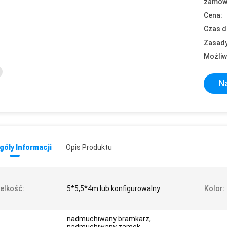
zamówi
Cena:
Czas d
Zasady
Możliw
Na
óły Informacji
Opis Produktu
elkość:
5*5,5*4m lub konfigurowalny
Kolor:
nadmuchiwany bramkarz,