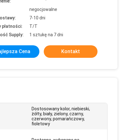
enie:
negocjowalne
ostawy:
7-10 dni
 płatności:
T/T
ość Supply:
1 sztukę na 7 dni
jlepsza Cena
Kontakt
Dostosowany kolor, niebieski,
żółty, biały, zielony, czarny,
czerwony, pomarańczowy,
fioletowy