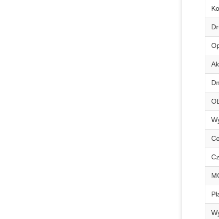
Ko
Dr
Op
Ak
D
O
Wy
Ce
Cz
M
Pł
Wy