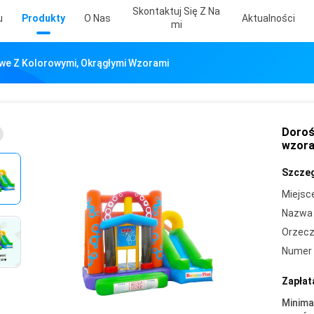
Skontaktuj Się Z Na
u
Produkty
O Nas
Aktualności
Mi
owe Z Kolorowymi, Okrągłymi Wzorami
Doroś
wzor
Szczeg
Miejsc
Nazwa 
Orzecz
Numer 
Zapłat
Minima