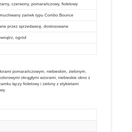
, czarny, czerwony, pomarańczowy, fioletowy
dmuchiwany zamek typu Combo Bounce
ane przez sprzedawcę, dostosowane
ewnątrz, ogród
lorami pomarańczowym, niebieskim, zielonym,
kolorowymi okrągłymi wzorami, niebieskie okno z
mku łączy fioletowy i zielony z etykietami
awy.