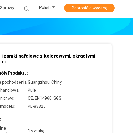
Polish
Sprawy
Poprosić o wycenę
li zamki nafalowe z kolorowymi, okrągłymi
ami
óły Produktu:
e pochodzenia:
Guangzhou, Chiny
handlowa:
Kule
nictwo:
CE, EN14960, SGS
modelu:
KL-88825
a:
lne
1 sztukę