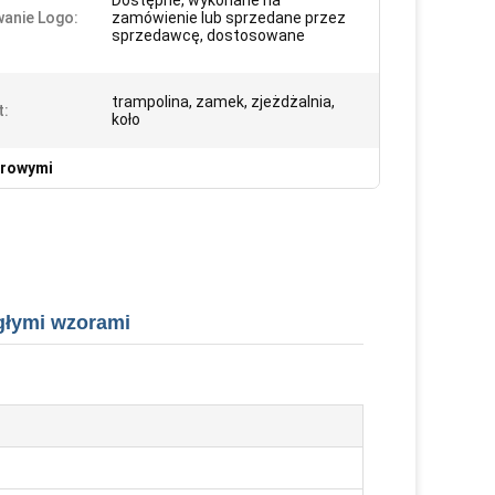
Dostępne, wykonane na
anie Logo:
zamówienie lub sprzedane przez
sprzedawcę, dostosowane
trampolina, zamek, zjeżdżalnia,
t:
koło
orowymi
głymi wzorami