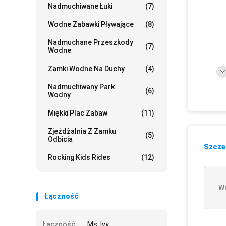
Nadmuchiwane Łuki
(7)
Wodne Zabawki Pływające
(8)
Nadmuchane Przeszkody
(7)
Wodne
Zamki Wodne Na Duchy
(4)
Nadmuchiwany Park
(6)
Wodny
Miękki Plac Zabaw
(11)
Zjeżdżalnia Z Zamku
(5)
Odbicia
Szczeg
Rocking Kids Rides
(12)
Wi
Łączność
Łączność:
Ms. Ivy