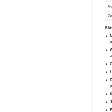
Gw
Za
Klu
N
p
W
w
O
Ł
D
p
K
J
B