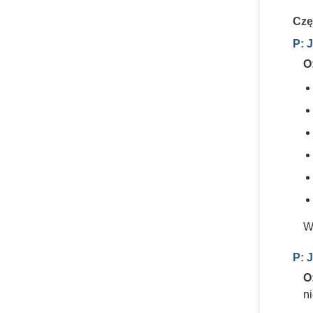
Czę
P: 
O
W
P: 
O
n