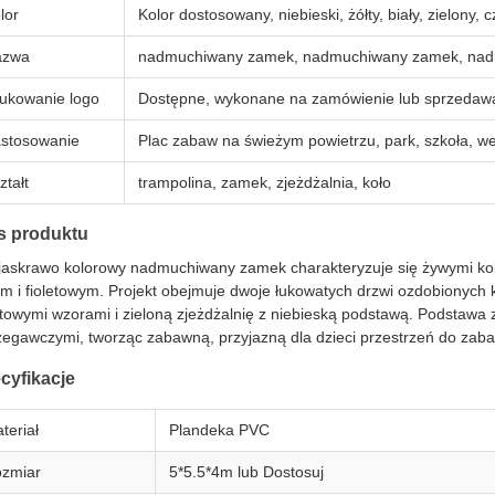
lor
Kolor dostosowany, niebieski, żółty, biały, zielony
azwa
nadmuchiwany zamek, nadmuchiwany zamek, na
ukowanie logo
Dostępne, wykonane na zamówienie lub sprzedaw
stosowanie
Plac zabaw na świeżym powietrzu, park, szkoła, w
ztałt
trampolina, zamek, zjeżdżalnia, koło
s produktu
jaskrawo kolorowy nadmuchiwany zamek charakteryzuje się żywymi ko
ym i fioletowym. Projekt obejmuje dwoje łukowatych drzwi ozdobionych 
towymi wzorami i zieloną zjeżdżalnię z niebieską podstawą. Podstawa za
zegawczymi, tworząc zabawną, przyjazną dla dzieci przestrzeń do zab
cyfikacje
teriał
Plandeka PVC
zmiar
5*5.5*4m lub Dostosuj