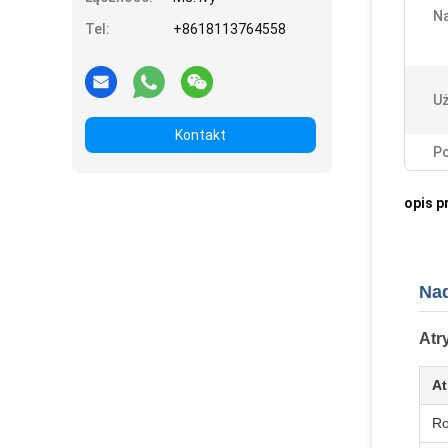
N
Tel:
+8618113764558
Uż
Kontakt
Po
opis p
Nad
Atr
At
Ro