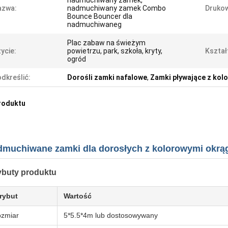
nadmuchiwany zamek,
azwa:
nadmuchiwany zamek Combo
Drukow
Bounce Bouncer dla
nadmuchiwaneg
Plac zabaw na świeżym
ycie:
powietrzu, park, szkoła, kryty,
Kształ
ogród
dkreślić:
Dorośli zamki nafalowe
,
Zamki pływające z kol
roduktu
muchiwane zamki dla dorosłych z kolorowymi okrą
ybuty produktu
rybut
Wartość
zmiar
5*5.5*4m lub dostosowywany