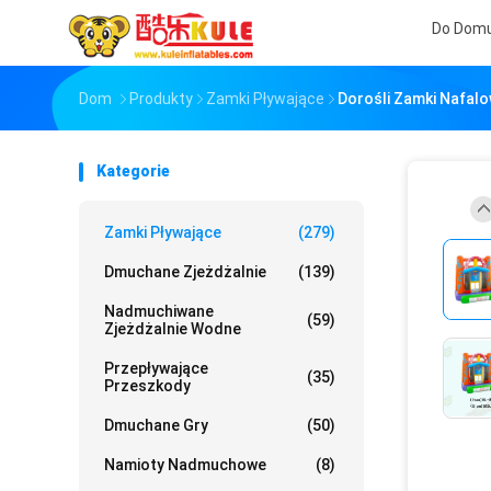
Do Dom
Dom
Produkty
Zamki Pływające
Dorośli Zamki Nafal
Kategorie
Zamki Pływające
(279)
Dmuchane Zjeżdżalnie
(139)
Nadmuchiwane
(59)
Zjeżdżalnie Wodne
Przepływające
(35)
Przeszkody
Dmuchane Gry
(50)
Namioty Nadmuchowe
(8)