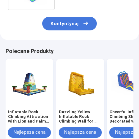
Kontyntynuj
Polecane Produkty
Inflatable Rock
Dazzling Yellow
Cheerful Inflat
Climbing Attraction
Inflatable Rock
Climbing Slide
with Lion and Palm
Climbing Wall for
Decorated wit
Tree Design for
Delightful Activities
Dolphin Figure
Children's Outdoor
Top
Najlepsza cena
Najlepsza cena
Najlepsza 
Fun