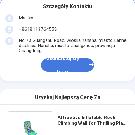
Szczegóły Kontaktu
Ms. Ivy
+8618113764558
No 73 Guangzhu Road, wioska Yansha, miasto Lanhe,
dzielnica Nansha, miasto Guangzhou, prowincja
Guangdong.
Skontaktuj się
teraz
Uzyskaj Najlepszą Cenę Za
Attractive Inflatable Rock
Climbing Wall for Thrilling Play
Fun Outdoor Times