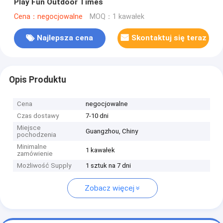
Play Fun Outdoor Times
Cena：negocjowalne
MOQ：1 kawałek
Najlepsza cena
Skontaktuj się teraz
Opis Produktu
Cena
negocjowalne
Czas dostawy
7-10 dni
Miejsce
Guangzhou, Chiny
pochodzenia
Minimalne
1 kawałek
zamówienie
Możliwość Supply
1 sztuk na 7 dni
Zobacz więcej