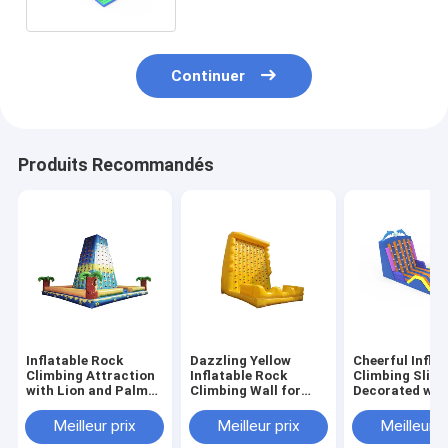
Continuer
Produits Recommandés
Inflatable Rock
Dazzling Yellow
Cheerful Inflat
Climbing Attraction
Inflatable Rock
Climbing Slide
with Lion and Palm
Climbing Wall for
Decorated wit
Tree Design for
Delightful Activities
Dolphin Figure
Children's Outdoor
Top
Meilleur prix
Meilleur prix
Meilleur p
Fun