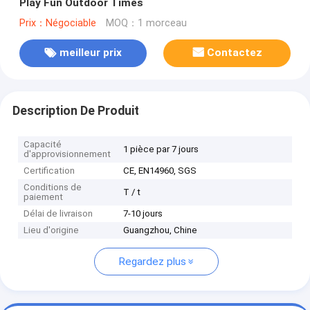
Play Fun Outdoor Times
Prix：Négociable
MOQ：1 morceau
meilleur prix
Contactez
Description De Produit
Capacité
1 pièce par 7 jours
d'approvisionnement
Certification
CE, EN14960, SGS
Conditions de
T / t
paiement
Délai de livraison
7-10 jours
Lieu d'origine
Guangzhou, Chine
Regardez plus