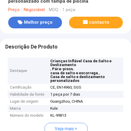
personalizado com tampa de piscina
Preço：Negociável
MOQ：1 peça
Melhor preço
contacto
Descrição De Produto
Crianças Inflável Casa de Salto e
Deslizamento
,
,
Pára-pisos
Destaque
,
casa de salto e escorrega.
Casa de salto e deslizamento
personalizados
Certificação
CE, EN14960, SGS
Habilidade da fonte
1 peça por 7 dias
Lugar de origem
Guangzhou, CHINA
Marca
Kule
Número do modelo
KL-99813
Veja mais