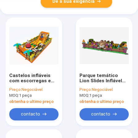
Dê a sua exigência
Castelos infláveis
Parque temático
com escorregas e
Lion Slides Inflável
obstáculos
Castelo de Salto
Preço:
Negociável
Preço:
Negociável
Para Crianças
MOQ:
1 peça
MOQ:
1 peça
obtenha o ultimo preço
obtenha o ultimo preço
contacto
contacto