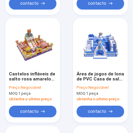
contacto
contacto
Castelos infláveis de
Área de jogos de lona
salto rosa amarelo
de PVC Casa de salto
para crianças
inflável Azul Branco
Preço:
Negociável
Preço:
Negociável
para crianças
MOQ:
1 peça
MOQ:
1 peça
obtenha o ultimo preço
obtenha o ultimo preço
contacto
contacto