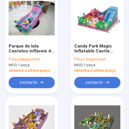
Parque de lula
Candy Park Magic
Castelos infláveis de
Inflatable Castle
salto pátio de jogos
Bounce House Para
Preço:
Negociável
Preço:
Negociável
para crianças rosa
Crianças
MOQ:
1 peça
MOQ:
1 peça
obtenha o ultimo preço
obtenha o ultimo preço
contacto
contacto
Início
Produtos
Sobre nós