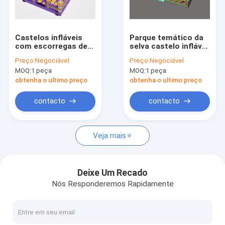
Visita à fábrica
Controle de Qualidade
Castelos infláveis
Parque temático da
com escorregas de
selva castelo inflável
Contacte-nos
escalada
para crianças parque
Preço:
Negociável
Preço:
Negociável
de diversões
MOQ:
1 peça
MOQ:
1 peça
Notícias
obtenha o ultimo preço
obtenha o ultimo preço
Casos
contacto
contacto
Solicite um orçamento
Veja mais
Castelos infláveis
Deixe Um Recado
Nós Responderemos Rapidamente
Corrediças infláveis
Slides de água infláveis