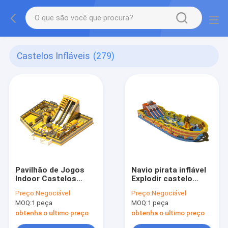
Castelos Infláveis
(279)
Pavilhão de Jogos
Navio pirata inflável
Indoor Castelos
Explodir castelo
Inflaveis Amarelo
salto com grandes
Preço:
Negociável
Preço:
Negociável
Cinzento Com Slides
escorregas
MOQ:
1 peça
MOQ:
1 peça
obtenha o ultimo preço
obtenha o ultimo preço