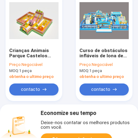
Crianças Animais
Curso de obstáculos
Parque Castelos
infláveis de lona de
Inflaveis
PVC personalizado
Preço:
Negociável
Preço:
Negociável
Personalizados Com
com cores múltiplas
MOQ:
1 peça
MOQ:
1 peça
Jogos
obtenha o ultimo preço
obtenha o ultimo preço
contacto
contacto
Economize seu tempo
Deixe-nos contatar os melhores produtos
com você.