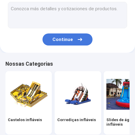
Obstáculos infláveis
Jogos infláveis
Tendas infláveis
Continue
Arcos infláveis
Brinquedos flutuantes de água infláveis
Nossas Categorias
Obstáculos de água infláveis
Castelos de água infláveis
parque inflável da água
Campo de jogos macio
Castelos infláveis
Corrediças infláveis
Slides de água
Slide do Castelo de Rebentamento
infláveis