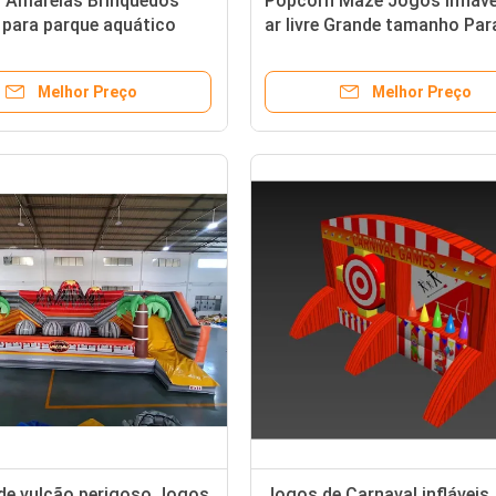
 Amarelas Brinquedos
Popcorn Maze Jogos infláve
s para parque aquático
ar livre Grande tamanho Par
interior
adulto
Melhor Preço
Melhor Preço
de vulcão perigoso Jogos
Jogos de Carnaval infláveis