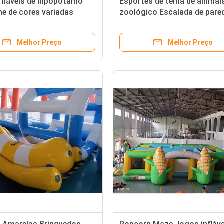
nfláveis de hipopótamo
Esportes de tema de animai
e de cores variadas
zoológico Escalada de pare
izados para adultos
Jogos Verdes Infláveis
entes
Melhor Preço
Melhor Preço