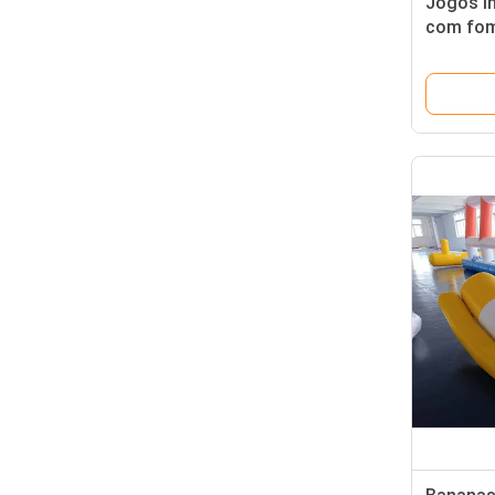
Jogos i
com fom
personal
adolesc