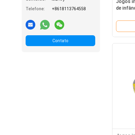
Jogos in
de infân
Telefone:
+8618113764558
Contato