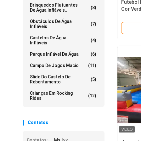
Futebol 
Brinquedos Flutuantes
(8)
Cor Ver
De Água Infláveis...
Obstáculos De Água
(7)
Infláveis
Castelos De Água
(4)
Infláveis
Parque Inflável Da Água
(6)
Campo De Jogos Macio
(11)
Slide Do Castelo De
(5)
Rebentamento
Crianças Em Rocking
(12)
Rides
Contatos
Contatos:
Ms. Ivy