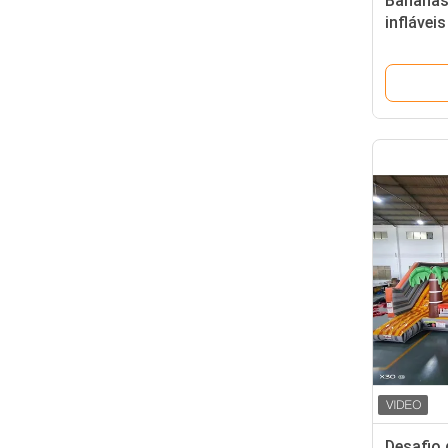
Bananas
inflávei
exterior 
Desafio 