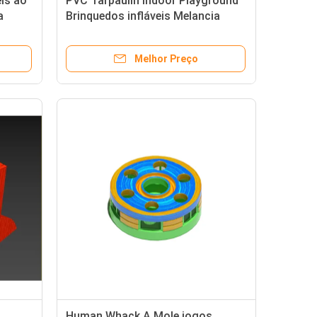
is ao
PVC Tarpaulin Indoor Playground
a
Brinquedos infláveis Melancia
Jogos Para Crianças
Melhor Preço
Human Whack A Mole jogos