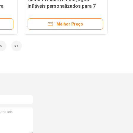
ra
infláveis personalizados para 7
re
jogadores
Melhor Preço
>
>>