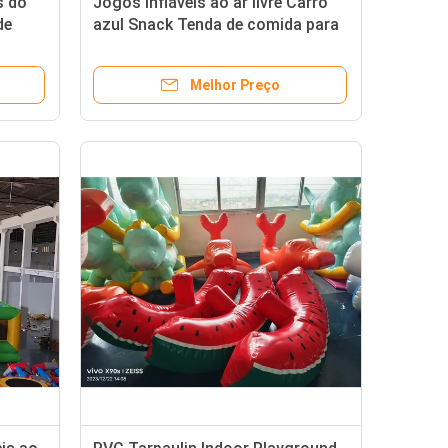
s do
Jogos infláveis ao ar livre Carro
de
azul Snack Tenda de comida para
aluguel Venda
Melhor Preço