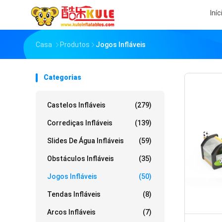
Iníc
Casa
Produtos
Jogos Infláveis
Categorias
Castelos Infláveis
(279)
Corrediças Infláveis
(139)
Slides De Água Infláveis
(59)
Obstáculos Infláveis
(35)
Jogos Infláveis
(50)
Tendas Infláveis
(8)
Arcos Infláveis
(7)