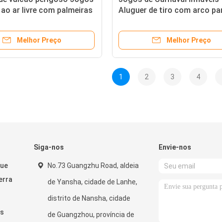
s ao ar livre com palmeiras
Aluguer de tiro com arco pa
parque de diversões ao ar liv
Melhor Preço
Melhor Preço
1
2
3
4
Siga-nos
Envie-nos
que
No.73 Guangzhu Road, aldeia
erra
de Yansha, cidade de Lanhe,
distrito de Nansha, cidade
es
de Guangzhou, província de