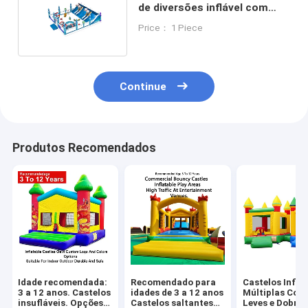
de diversões inflável com
terra de areia
Price： 1 Piece
Continue
Produtos Recomendados
Idade recomendada:
Recomendado para
Castelos Infláv
3 a 12 anos. Castelos
idades de 3 a 12 anos
Múltiplas Core
insufláveis. Opções
Castelos saltantes
Leves e Dobráv