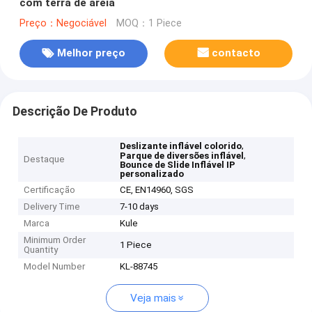
com terra de areia
Preço：Negociável
MOQ：1 Piece
Melhor preço
contacto
Descrição De Produto
,
Deslizante inflável colorido
,
Parque de diversões inflável
Destaque
Bounce de Slide Inflável IP
personalizado
Certificação
CE, EN14960, SGS
Delivery Time
7-10 days
Marca
Kule
Minimum Order
1 Piece
Quantity
Model Number
KL-88745
Veja mais