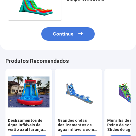
Deslizadores de Água
Infláveis Com Salto
Continue
Produtos Recomendados
Deslizamentos de
Grandes ondas
Muralha de m
água infláveis de
deslizamentos de
Reino de cogu
verão azul laranja
água infláveis com
Slides de água
com piscina
piscina longa cor
infláveis com 