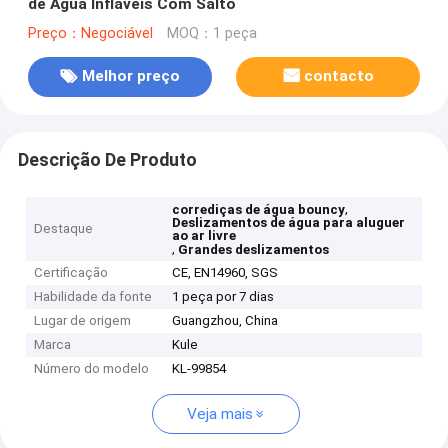
de Água Infláveis Com Salto
Preço：Negociável
MOQ：1 peça
Melhor preço
contacto
Descrição De Produto
,
corrediças de água bouncy
Deslizamentos de água para aluguer
Destaque
ao ar livre
,
Grandes deslizamentos
Certificação
CE, EN14960, SGS
Habilidade da fonte
1 peça por 7 dias
Lugar de origem
Guangzhou, China
Marca
Kule
Número do modelo
KL-99854
Veja mais