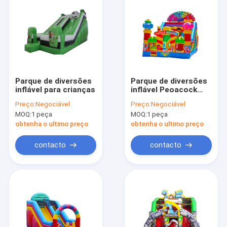
Parque de diversões
Parque de diversões
inflável para crianças
inflável Peoacock
Animais Slide para
Preço:
Negociável
Preço:
Negociável
aluguel
MOQ:
1 peça
MOQ:
1 peça
obtenha o ultimo preço
obtenha o ultimo preço
contacto
contacto
Início
Produtos
Sobre nós