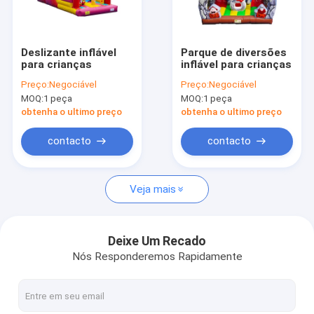
Visita à fábrica
Controle de Qualidade
Deslizante inflável
Parque de diversões
para crianças
inflável para crianças
Contacte-nos
Preço:
Negociável
Preço:
Negociável
MOQ:
1 peça
MOQ:
1 peça
Notícias
obtenha o ultimo preço
obtenha o ultimo preço
Casos
contacto
contacto
Solicite um orçamento
Veja mais
Castelos infláveis
Deixe Um Recado
Nós Responderemos Rapidamente
Corrediças infláveis
Slides de água infláveis