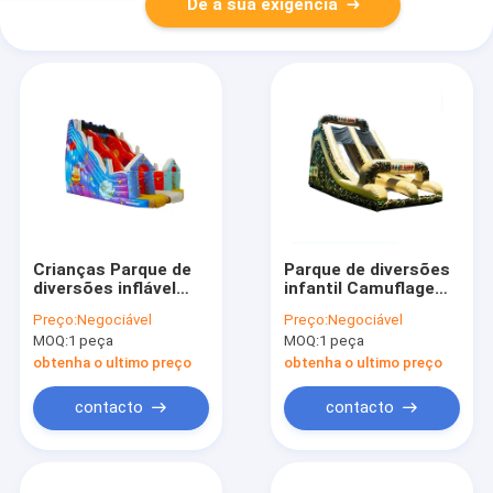
Dê a sua exigência
Crianças Parque de
Parque de diversões
diversões inflável
infantil Camuflagem
estrelas do Universo
Grenn Aluguer de
Preço:
Negociável
Preço:
Negociável
Slide para aluguel
escorregas infláveis
MOQ:
1 peça
MOQ:
1 peça
obtenha o ultimo preço
obtenha o ultimo preço
contacto
contacto