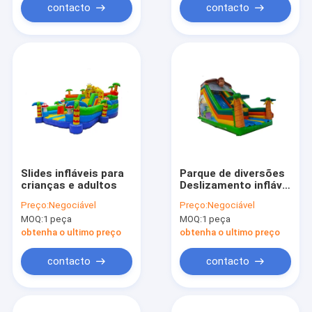
contacto
contacto
Slides infláveis para
Parque de diversões
crianças e adultos
Deslizamento inflável
de macacos da
Preço:
Negociável
Preço:
Negociável
floresta para alugar
MOQ:
1 peça
MOQ:
1 peça
obtenha o ultimo preço
obtenha o ultimo preço
contacto
contacto