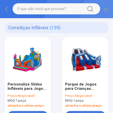
Corrediças Infláveis
(139)
Personalize Slides
Parque de Jogos
Infláveis para Jogos
para Crianças
ao Ar Livre com
Delfines Dupla Faixa
Preço:
Negociável
Preço:
Negociável
Patrick Design
Deslizamento e
MOQ:
1 peça
MOQ:
1 peça
Deslizamento Para
Aluguel
obtenha o ultimo preço
obtenha o ultimo preço