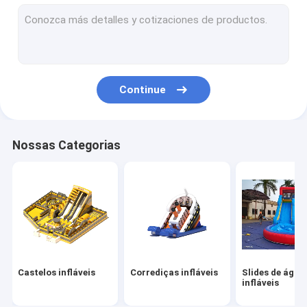
Obstáculos infláveis
Jogos infláveis
Tendas infláveis
Continue
Arcos infláveis
Brinquedos flutuantes de água infláveis
Nossas Categorias
Obstáculos de água infláveis
Castelos de água infláveis
parque inflável da água
Campo de jogos macio
Castelos infláveis
Corrediças infláveis
Slides de água
Slide do Castelo de Rebentamento
infláveis