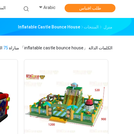
Arabic
الم
طلب اقتباس
منزل
المنتجات
Inflatable Castle Bounce House
الكلمات الدالة
「inflatable castle bounce house」
مباراة
75
ال