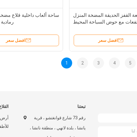
ة القفز الحديقة المضخة المنزل
ساحة ألعاب داخلية قلاع مضخ
تفعات مع حوض السباحة المحيط
رمادية 
الكبير
افضل سعر
افضل سعر
1
2
3
4
5
تبعتنا
القلاع
رقم 73 شارع قوانغتشو ، قرية
أرض ا
للأطف
يانشا ، بلدة لانهي ، منطقة نانشا ،