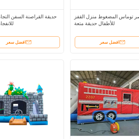
ر توماس المضغوط منزل القفز
حديقة القراصنة السفن التجاري
للأطفال حديقة متعة
للانفجا
افضل سعر
افضل سعر