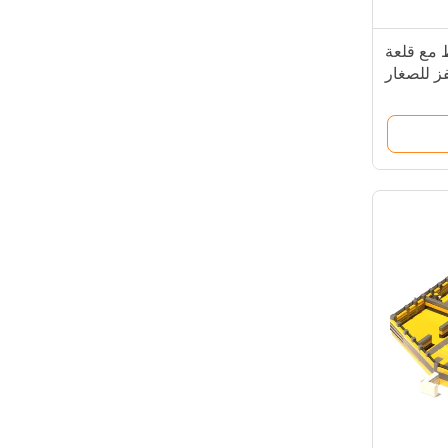
 مع قلعة
فز للصغار