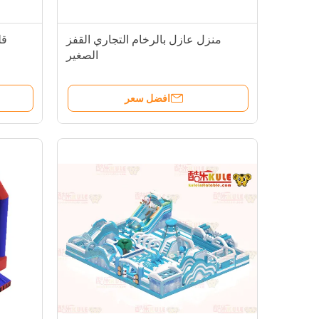
منزل عازل بالرخام التجاري القفز
قل
الصغير
افضل سعر