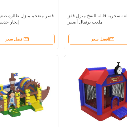
عة سحرية قابلة للنفخ منزل قفز
قصر مضخم منزل طائرة صغير
ملعب برتقال أصفر
إيجار حديق
افضل سعر
افضل سعر