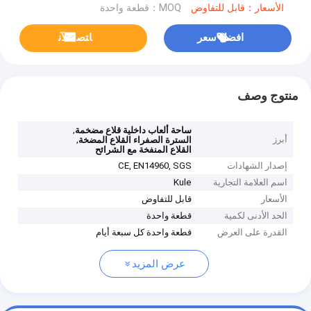
الأسعار：قابل للتفاوض
MOQ：قطعة واحدة
افضل سعر
ﺎﺘﺼﻟ ﺍﻶﻧ
منتوج وصف
,
ساحة ألعاب داخلية قلاع مضخمة
أبرز
,
السترة الصفراء القلاع المضخة
القلاع المنفخة مع الشرائح
إصدار الشهادات
CE, EN14960, SGS
اسم العلامة التجارية
Kule
الأسعار
قابل للتفاوض
الحد الأدنى لكمية
قطعة واحدة
القدرة على العرض
قطعة واحدة كل سبعة أيام
عرض المزيد