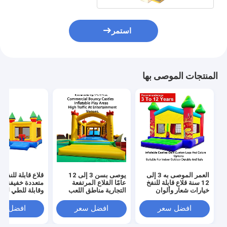
استمر
المنتجات الموصى بها
العمر الموصى به 3 إلى
يوصى بسن 3 إلى 12
قلاع قابلة للنفخ ب
12 سنة قلاع قابلة للنفخ
عامًا القلاع المرتفعة
متعددة خفيفة ال
خيارات شعار وألوان
التجارية مناطق اللعب
وقابلة للطي لسه
مخصصة من الشركة
القابلة للنفخ مصممة
النقل مع قدرة ت
المصنعة الأصلية مناسبة
لحركة المرور الكبيرة في
تصل إ
افضل سعر
افضل سعر
افضل سع
للاستخدام الداخلي
أماكن الترفيه
للمناسبات والحف
والخارجي متينة وآمنة