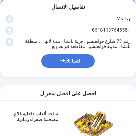
تفاصيل الاتصال
Ms. Ivy
+8618113764558
رقم 73 شارع قوانغتشو ، قرية يانشا ، بلدة لانهي ، منطقة
نانشا ، مدينة قوانغتشو ، مقاطعة قوانغدونغ.
ﺎﺘﺼﻟ ﺍﻶﻧ
احصل على افضل سعر ل
ساحة ألعاب داخلية قلاع
مضخمة صفراء رمادية
مع شرائح