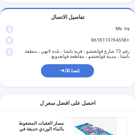
تفاصيل الاتصال
Ms. Ivy
+8618113764558
رقم 73 شارع قوانغتشو ، قرية يانشا ، بلدة لانهي ، منطقة
نانشا ، مدينة قوانغتشو ، مقاطعة قوانغدونغ.
ﺎﺘﺼﻟ ﺍﻶﻧ
احصل على افضل سعر ل
مسار العقبات المضغوط
بالماء الوردي حديقة في
الهواء الطلق للصيف