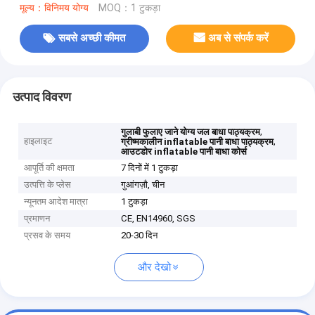
मूल्य：विनिमय योग्य
MOQ：1 टुकड़ा
सबसे अच्छी कीमत
अब से संपर्क करें
उत्पाद विवरण
,
गुलाबी फुलाए जाने योग्य जल बाधा पाठ्यक्रम
हाइलाइट
,
ग्रीष्मकालीन inflatable पानी बाधा पाठ्यक्रम
आउटडोर inflatable पानी बाधा कोर्स
आपूर्ति की क्षमता
7 दिनों में 1 टुकड़ा
उत्पत्ति के प्लेस
गुआंगज़ौ, चीन
न्यूनतम आदेश मात्रा
1 टुकड़ा
प्रमाणन
CE, EN14960, SGS
प्रसव के समय
20-30 दिन
और देखो