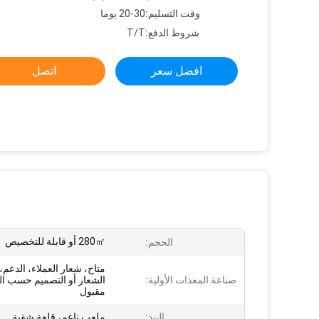
وقت التسليم:
20-30 يوما
شروط الدفع:
T/T
افضل سعر
اتصل
280㎡ أو قابلة للتخصيص
الحجم:
متاح، شعار العملاء، الدعم،
صناعة المعدات الأولية:
الشعار أو التصميم حسب ا
مقبول
البند:
ملعب ناعم، قلعة شقية