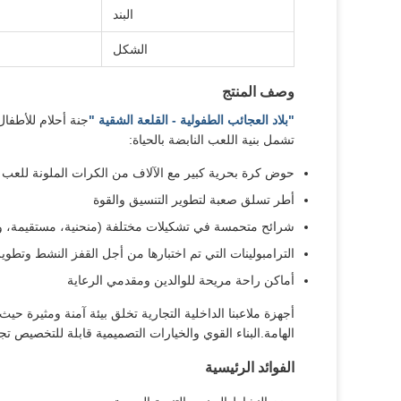
البند
الشكل
وصف المنتج
"بلاد العجائب الطفولية - القلعة الشقية "
جنة أحلام للأطفال
تشمل بنية اللعب النابضة بالحياة:
حوض كرة بحرية كبير مع الآلاف من الكرات الملونة للعب
أطر تسلق صعبة لتطوير التنسيق والقوة
شرائح متحمسة في تشكيلات مختلفة (منحنية، مستقيمة، وم
الترامبولينات التي تم اختبارها من أجل القفز النشط وتطوير
أماكن راحة مريحة للوالدين ومقدمي الرعاية
أجهزة ملاعبنا الداخلية التجارية تخلق بيئة آمنة ومثيرة ح
الهامة.البناء القوي والخيارات التصميمية قابلة للتخصيص تج
الفوائد الرئيسية