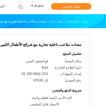
Arabic
الم
طلب اقتباس
منزل
المنتجات
ملعب ناعم
معدات ملاعب داخلية تجارية مع شرا
معدات ملاعب داخلية تجارية مع شرائح الأطفال الكبيرة
تفاصيل المنتج:
مكان المنشأ:
قوانغتشو، الصين
اسم العلامة التجارية:
Kule
إصدار الشهادات:
CE, EN14960, SGS
رقم الموديل:
كل-69530
شروط الدفع والشحن:
الحد الأدنى لكمية:
قطعة واحدة
الأسعار:
قابل للتفاوض