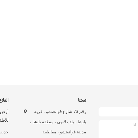
تبعتنا
القلاع
رقم 73 شارع قوانغتشو ، قرية
أرض ا
للأطف
يانشا ، بلدة لانهي ، منطقة نانشا ،
مدينة قوانغتشو ، مقاطعة