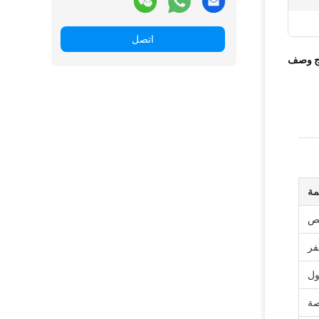
اتصل
ج وصف
مة
فر
ول
صة