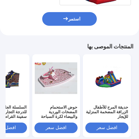
استمر
المنتجات الموصى بها
حديقة المرح للأطفال
حوض الاستحمام
السلسلة الجافة 
الزرافة المضخمة المنزلية
المضخات الوردية
للدرجة التجارية
للإيجار
والبيضاء لكرة السباحة
سفينة القراصنة
الكبيرة
افضل سعر
افضل سعر
افضل سع