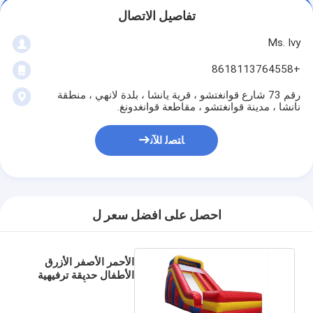
تفاصيل الاتصال
Ms. Ivy
+8618113764558
رقم 73 شارع قوانغتشو ، قرية يانشا ، بلدة لانهي ، منطقة
نانشا ، مدينة قوانغتشو ، مقاطعة قوانغدونغ.
ﺎﺘﺼﻟ ﺍﻶﻧ
احصل على افضل سعر ل
الأحمر الأصفر الأزرق
الأطفال حديقة ترفيهية
المضخة للتأجير