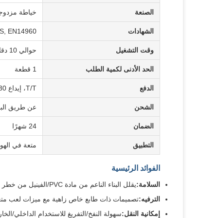
الصنعة
خياطة مزدوج
الشهادات
S, EN14960
وقت التشغيل
حوالي 10 دقائق، يعتمد على حجم مدينة الملاهي
الحد الأدنى لكمية الطلب
1 قطعة
الدفع
T/T، إيداع 30% ورصيد 70% عند الشحن
الشحن
عن طريق البح
الضمان
24 شهرًا
التطبيق
متعة في الهوا
الفوائد الرئيسية
السلامة:
يقلل البناء الناعم من مادة PVC/الفينيل من خطر الإصابة من خلال الهبوط المبطن بالهواء
الترفيه:
تصميمات ذات طابع خاص زاهية مع ميزات لعب متع
إمكانية النقل:
سهولة النفخ/التفريغ للاستخدام الداخلي/الخ