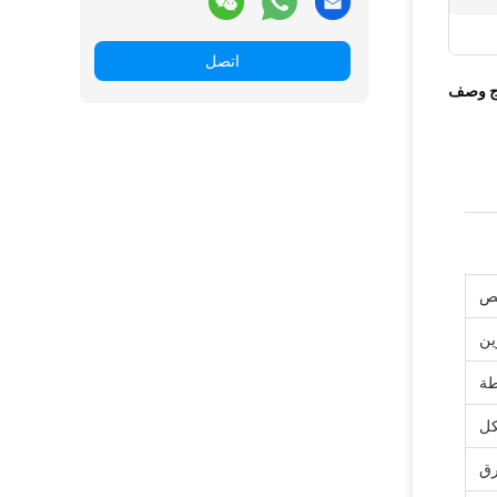
اتصل
ج وصف
ين
طة
كل
رق