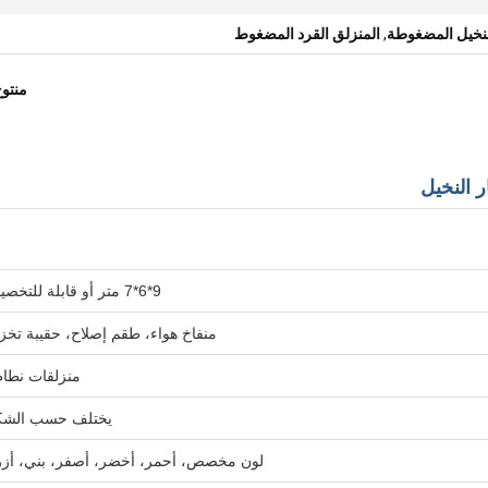
لنخيل المضغوطة
,
المنزلق القرد المضغوط
منتو
ر النخيل
9*6*7 متر أو قابلة للتخصيص
منفاخ هواء، طقم إصلاح، حقيبة تخز
منزلقات نطا
يختلف حسب الش
لون مخصص، أحمر، أخضر، أصفر، بني، أز