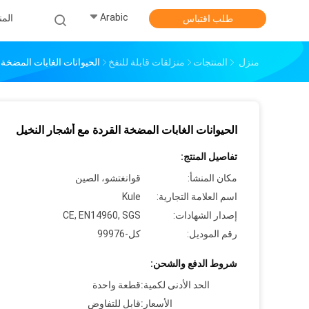
Arabic
الم
طلب اقتباس
منزل
المنتجات
منزلقات قابلة للنفخ
الحيوانات الغابات المضخة 
الحيوانات الغابات المضخة القردة مع أشجار النخيل
تفاصيل المنتج:
مكان المنشأ:
قوانغتشو، الصين
اسم العلامة التجارية:
Kule
إصدار الشهادات:
CE, EN14960, SGS
رقم الموديل:
كل-99976
شروط الدفع والشحن:
الحد الأدنى لكمية:
قطعة واحدة
الأسعار:
قابل للتفاوض