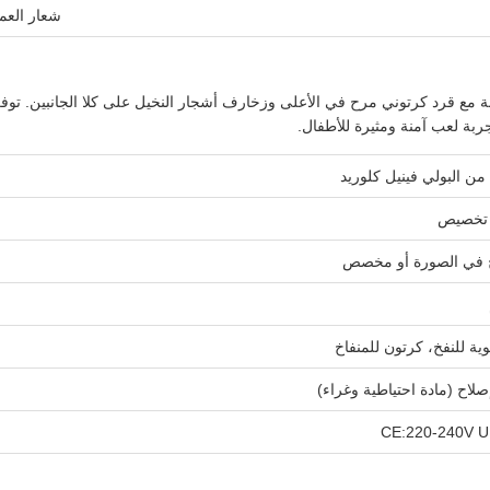
شعار العم
لغابة مع قرد كرتوني مرح في الأعلى وزخارف أشجار النخيل على كلا الجانبين. توف
ربة لعب آمنة ومثيرة للأطفال.
 البولي فينيل كلوريد
 في الصورة أو مخصص
لاح (مادة احتياطية وغراء)
CE:220-240V U