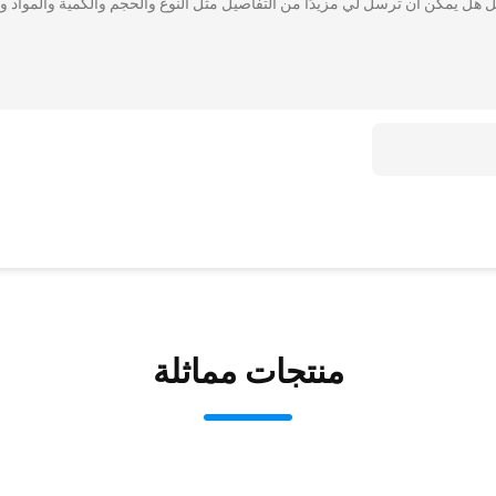
يل هل يمكن أن ترسل لي مزيدًا من التفاصيل مثل النوع والحجم والكمية والمواد و
منتجات مماثلة