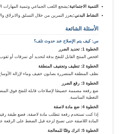
التنمية الاجتماعية:
يشجع اللعب الجماعي وتنمية المهارات ال
النشاط البدني:
يعزز التمرين من خلال التسلق والانزلاق والا
الأسئلة الشائعة
س: كيف يتم الإصلاح عند حدوث تلف؟
الخطوة 1: تحديد الضرر
افحص المنتج القابل للنفخ بدقة لتحديد أي تمزقات أو ثقوب
الخطوة 2: تنظيف وتجفيف المنطقة
نظف المنطقة المتضررة بصابون خفيف وماء لإزالة الأوساخ أ
الخطوة 3: رقع الضرر
ضع رقعة مصممة خصيصًا لإصلاحات قابلة للنفخ فوق المنطقة
التغطية المناسبة.
الخطوة 4: ضع مادة لاصقة
إذا كنت تستخدم رقعة تتطلب مادة لاصقة، فضع طبقة رقيقة
المادة اللاصقة حتى تصبح لزجة قبل الضغط على الرقعة ع
الخطوة 5: اترك وقتًا للمعالجة