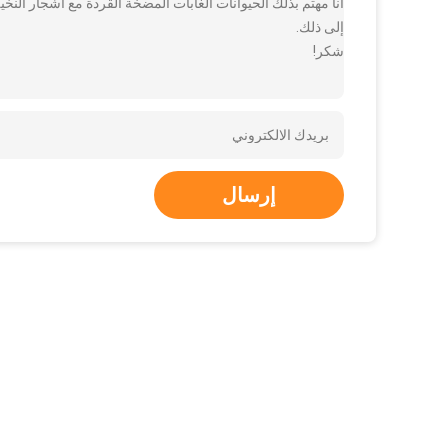
أنا مهتم بذلك الحيوانات الغابات المضخة القردة مع أشجار النخ
إلى ذلك.
شكر!
إرسال