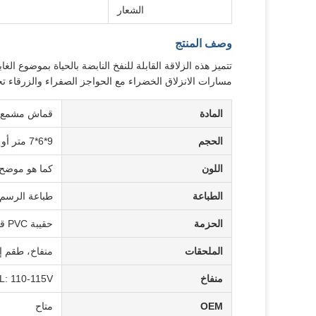
الشعار
وصف المنتج
تتميز هذه الزلاقة القابلة للنفخ النابضة بالحياة بموضوع ا
مسارات الانزلاق الخضراء مع الحواجز الصفراء والزرقاء تج
المادة
قماش مشمع من
الحجم
9*6*7 متر أو تخصيص
اللون
كما هو موضح
الطباعة
طباعة الرسم
الحزمة
حقيبة PVC قوية للنفخ، كرتون للمنفاخ
الملحقات
منفاخ، طقم إص
منفاخ
L: 110-115V
OEM
متاح