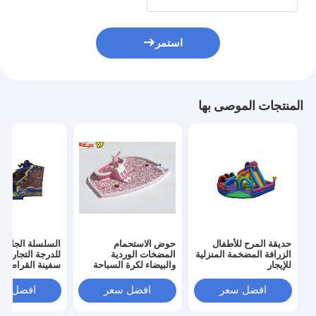
استمر
المنتجات الموصى بها
حديقة المرح للأطفال
حوض الاستحمام
السلسلة الجافة 
الزرافة المضخمة المنزلية
المضخات الوردية
للدرجة التجارية
للإيجار
والبيضاء لكرة السباحة
سفينة القراصنة
الكبيرة
افضل سعر
افضل سعر
افضل سع