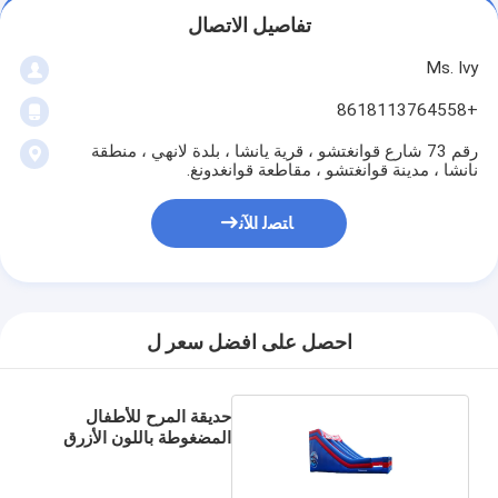
تفاصيل الاتصال
Ms. Ivy
+8618113764558
رقم 73 شارع قوانغتشو ، قرية يانشا ، بلدة لانهي ، منطقة
نانشا ، مدينة قوانغتشو ، مقاطعة قوانغدونغ.
ﺎﺘﺼﻟ ﺍﻶﻧ
احصل على افضل سعر ل
حديقة المرح للأطفال
المضغوطة باللون الأزرق