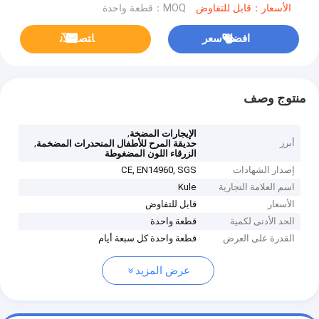
الأسعار：قابل للتفاوض
MOQ：قطعة واحدة
افضل سعر
ﺎﺘﺼﻟ ﺍﻶﻧ
منتوج وصف
,
الإيجارات المضخة
أبرز
,
حديقة المرح للأطفال المنحدرات المضخمة
الزرقاء اللون المضغوطة
إصدار الشهادات
CE, EN14960, SGS
اسم العلامة التجارية
Kule
الأسعار
قابل للتفاوض
الحد الأدنى لكمية
قطعة واحدة
القدرة على العرض
قطعة واحدة كل سبعة أيام
عرض المزيد