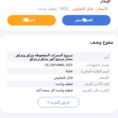
للإيجار
الأسعار：قابل للتفاوض
MOQ：قطعة واحدة
افضل سعر
ﺎﺘﺼﻟ ﺍﻶﻧ
منتوج وصف
,
مزدوج الممرات المضغوطة ينزلق وينزلق
أبرز
مسار مزدوج كبير ينزلق و ينزلق
إصدار الشهادات
CE, EN14960, SGS
اسم العلامة التجارية
Kule
الأسعار
قابل للتفاوض
الحد الأدنى لكمية
قطعة واحدة
القدرة على العرض
قطعة واحدة كل سبعة أيام
عرض المزيد