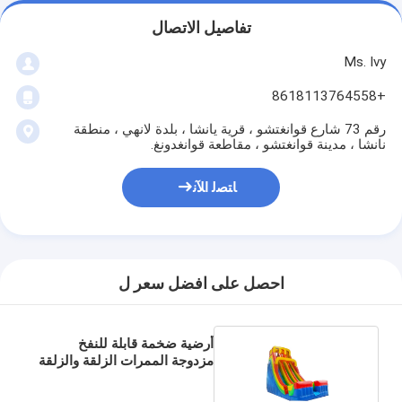
تفاصيل الاتصال
Ms. Ivy
+8618113764558
رقم 73 شارع قوانغتشو ، قرية يانشا ، بلدة لانهي ، منطقة
نانشا ، مدينة قوانغتشو ، مقاطعة قوانغدونغ.
ﺎﺘﺼﻟ ﺍﻶﻧ
احصل على افضل سعر ل
أرضية ضخمة قابلة للنفخ
مزدوجة الممرات الزلقة والزلقة
للإيجار