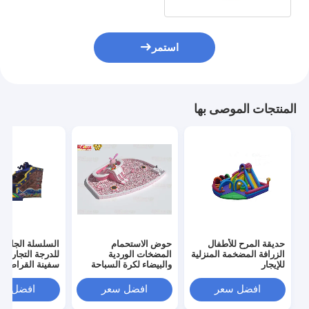
استمر
المنتجات الموصى بها
حديقة المرح للأطفال
حوض الاستحمام
السلسلة الجافة 
الزرافة المضخمة المنزلية
المضخات الوردية
للدرجة التجارية
للإيجار
والبيضاء لكرة السباحة
سفينة القراصنة
الكبيرة
افضل سعر
افضل سعر
افضل سع