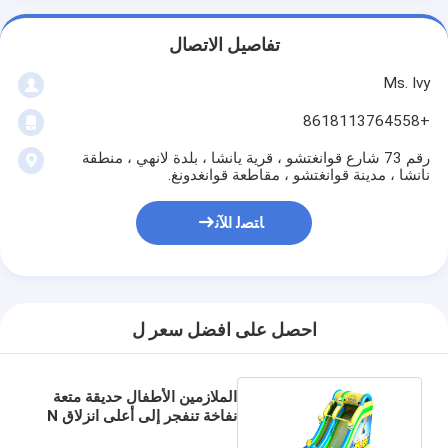
تفاصيل الاتصال
Ms. Ivy
+8618113764558
رقم 73 شارع قوانغتشو ، قرية يانشا ، بلدة لانهي ، منطقة
نانشا ، مدينة قوانغتشو ، مقاطعة قوانغدونغ.
ﺎﺘﺼﻟ ﺍﻶﻧ
احصل على افضل سعر ل
الملازمين الأطفال حديقة متعة
نفاخة تنفجر إلى أعلى انزلاق N
انزلاق