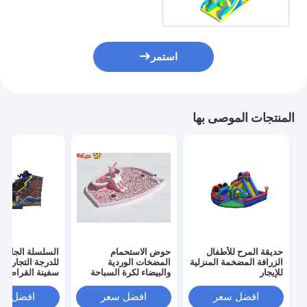
استمر
المنتجات الموصى بها
حديقة المرح للأطفال
حوض الاستحمام
السلسلة الجافة 
الزرافة المضخمة المنزلية
المضخات الوردية
للدرجة التجارية
للإيجار
والبيضاء لكرة السباحة
سفينة القراصنة
الكبيرة
افضل سعر
افضل سعر
افضل سع