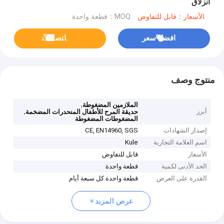
انزلاق
الأسعار：قابل للتفاوض
MOQ：قطعة واحدة
افضل سعر
ﺎﺘﺼﻟ ﺍﻶﻧ
منتوج وصف
,
الملازمين المضغوطة
أبرز
,
حديقة المرح للأطفال المنحدرات المضخمة
المضغوطات المضغوطة
إصدار الشهادات
CE, EN14960, SGS
اسم العلامة التجارية
Kule
الأسعار
قابل للتفاوض
الحد الأدنى لكمية
قطعة واحدة
القدرة على العرض
قطعة واحدة كل سبعة أيام
عرض المزيد