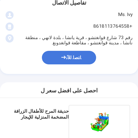
تفاصيل الاتصال
Ms. Ivy
+8618113764558
رقم 73 شارع قوانغتشو ، قرية يانشا ، بلدة لانهي ، منطقة
نانشا ، مدينة قوانغتشو ، مقاطعة قوانغدونغ.
ﺎﺘﺼﻟ ﺍﻶﻧ
احصل على افضل سعر ل
حديقة المرح للأطفال الزرافة
المضخمة المنزلية للإيجار