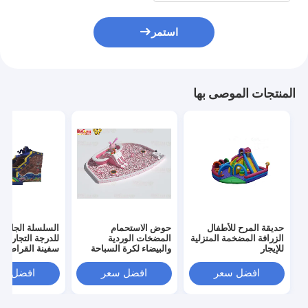
استمر
المنتجات الموصى بها
حديقة المرح للأطفال
حوض الاستحمام
السلسلة الجافة 
الزرافة المضخمة المنزلية
المضخات الوردية
للدرجة التجارية
للإيجار
والبيضاء لكرة السباحة
سفينة القراصنة
الكبيرة
افضل سعر
افضل سعر
افضل سع