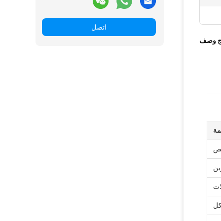
اتصل
ج وصف
مة
ين
ات
كل