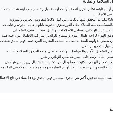
ل السلامة والمتانة
أرباح ثابتة، تظهر "كول انفلافابلز" كحليف تحول.و تصاميم جذابة، هذه المضخات
في الإيرادات
في قلبها يكمن قطعة من البلاستيك من 3 طبقات من 0.55 ملم تم التحقق منها بالكامل من قبل SGS لمقاومة الحريق والمرونة
العالميةكسب ثقة العملاء على الفورمعززة بخيوط نايلون عالية الجودة وخياطات
لاستقرار الهيكلي، وتقليل الإصلاحات، وتقليل وقت التوقف التشغيلي.
تدفق الهواء لراحة طوال اليوم والسماح للوالدين بمراقبة الأطفال دون جهد.هذه
التي تعطي الأولوية للسلامةمصممة للبيئات التجارية المزدحمة، فهي تتميز بفتحات
 يسهل التخزين والنقل.
نفيس 1500W / 2HP معتمد من قبل UL / CE يضمن التشغيل الآمن والمتواصل ، والحفاظ على متعة التدفق للعملاءوالصيانة
لي، بينما الإصلاحات السريعة تبقي الزبائن راضين.
الاستخدام اليومي الكثيف، مما يقلل من تكاليف الاستبدال ويزيد من هوامش
ب الخالية من الرصاص، تلبية اللوائح الصارمة ووضع رفاهية العملاء في المقدمة
ب استثنائيةفهي أكثر من مجرد استثمار فهي محفز لولاء العملاء ونجاح الأعما
ة