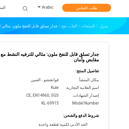
Arabic
الم
طلب اقتباس
منزل
المنتجات
العاب نفخ
جدار تسلق قابل للنفخ ملون: مثالي 
جدار تسلق قابل للنفخ ملون: مثالي للترفيه النشط مع
مقابض وأمان
تفاصيل المنتج:
مكان المنشأ:
قوانغتشو ، الصين
اسم العلامة التجارية:
Kule
إصدار الشهادات:
CE, EN14960, SGS
KL-69915
Model Number:
شروط الدفع والشحن:
الحد الأدنى لكمية:
قطعة واحدة