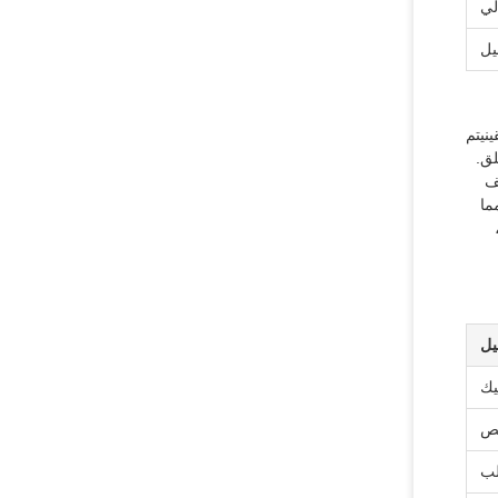
لي
يل
نيتم
لق.
ف
 مما
يل
يك
لب