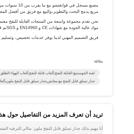
مربع يدمج البحث والتطوير،والبيع مع فريق من أفضل المص
نحن نقدم مجموعة واسعة من المنتجات القابلة للنفخ معتمدة
مواد عالية الجودة مع شهادات CE و EN14960 و SGSتم قطعها بدقة للحصول على مظهر وأداء مثالي.
فريق التصميم المهني لدينا يوفر خدمات تخصيص، وتسليم سري
بطاقة:
لعبة الجوستينغ القابلة للنفخ,ألعاب قابلة للنفخ,ألعاب الهواء الطلق
جدار تسلق قابل للنفخ مع مقابض,جدار تسلق قابل للنفخ ملون,ألعاب
تريد أن تعرف المزيد من التفاصيل حول هذا
أنا مهتم بذلك جدار تسلق قابل للنفخ ملون: مثالي للترفيه ال