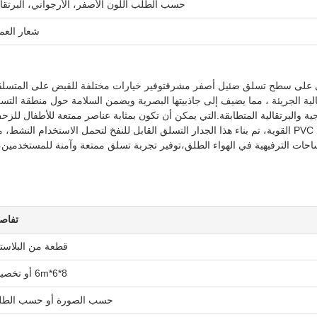
حسب الطلب اللون الأصفر، الأرجواني، البرتقا
شعار العم
توي على سطح تسلق ضئيل أصفر مشرقتوفير خيارات مختلفة للقبض على المتسلقي
لية الجريئة ، مما يضيف إلى جاذبيتها البصرية ويضمن السلامة حول منطقة التس
ة والبرتقالية المتطابقة.التي يمكن أن تكون بمثابة عناصر ممتعة للأطفال للزح
من خلال أو كجزء من اللعبة المتعلقة التسلقمبنية من مواد PVC القوية، تم بناء هذا الجدار التسلق القابل للنفخ لتحمل الاستخدام النشط،
ساحات الترفيهية في الهواء الطلق،توفير تجربة تسلق ممتعة وآمنة للمستخدمين،
تفاص
قطعة من البلاست
8*6*6m أو تخصيص
حسب الصورة أو حسب الط