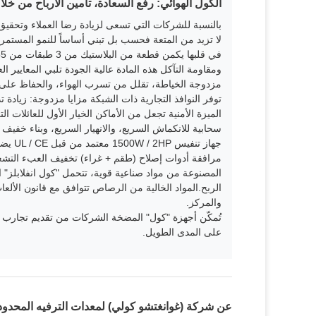
الكول الهوائي: رفع السعادة، تأمين الأرباح من خلا
بالنسبة للشركات التي تسعى لزيادة رضا العملاء وتحقيق 
لا تزيد من المتعة فحسب بل تبني أساساً للنمو المستمر 
ومقاومة التآكل هذه المادة عالية الجودة تلبي المعايير 
مزدوجة الخياطة، تقلل من تسرب الهواء، والحفاظ على ا
توفر النوافذ التجارية ذات الشبكة مزايا مزدوجة: زيادة 
الميزة الأمنية تجعل من الأماكن الخيار الأول للعائلات 
سحابية للانكماش السريع، والانهيار السريع، وبناء خفيف
جهاز ت
‬مرافقة أدوات إصلاح (طقم + غراء) ‬تخفيف العبء التشغي
المصنوعة من مواد صناعية قوية، تتحمل "كول انفلابلز" 
الربح.المواد الخالية من الرصاص تتوافق مع قانون الألعا
والمركز.
تُمكّن أجهزة "كول" المضخة الشركات من تقديم تجارب لع
على المدى الطويل.
عن شركة (غوانغتشو كولي) لمعدات الترفيه المحدود