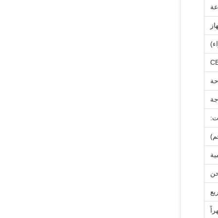
عة
ء)
CE
حة
جة
ت:
يع