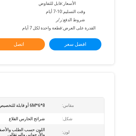
الأسعار:
قابل للتفاوض
وقت التسليم:
7-10 أيام
شروط الدفع:
ر/ر
القدرة على العرض:
قطعة واحدة لكل 7 أيام
افضل سعر
اتصل
مقاس:
8*6*6M أو قابلة للتخصيص
شكل:
شرائح الحارس القلاع
اللون حسب الطلب والأصف
لون:
والأرجواني والبرتقالي