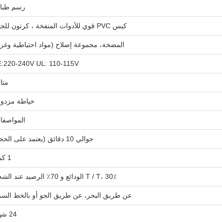
رسم طبا
كيس PVC قوي للأدوات المنفخة ، كرتون للجهاز
المضخة، مجموعة إصلاح (مواد احتياطية وغرا
:220-240V UL: 110-115V
متا
خياطة مزدو
المواصفا
حوالي 10 دقائق (يعتمد على الحجم)
1 كمية
T / T، 30٪ الودائع و 70٪ الرصيد عند الشحن
عن طريق البحر، عن طريق الجو أو بالخط السر
24 شهراً