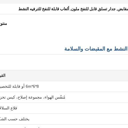
مقابض
,
جدار تسلق قابل للنفخ ملون
,
ألعاب قابلة للنفخ للترفيه النشط
منتو
 النشط مع المقبضات والسلامة
القي
8*6*6m أو قابلة للتخصيص
مُنفّس الهواء، مجموعة إصلاح، كيس تخز
قلاع السلال
يختلف حسب الش